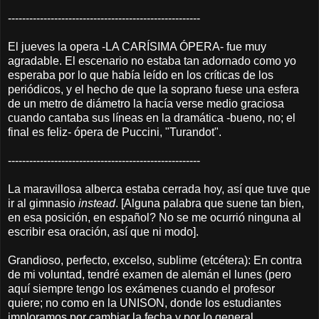
------------------------------------------------------
El jueves la opera -LA CARÍSIMA ÓPERA- fue muy
agradable. El escenario no estaba tan adornado como yo
esperaba por lo que había leído en los críticas de los
periódicos, y el hecho de que la soprano fuese una esfera
de un metro de diámetro la hacía verse medio graciosa
cuando cantaba sus líneas en la dramática -bueno, no; el
final es feliz- ópera de Puccini, "Turandot".
------------------------------------------------------
La maravillosa alberca estaba cerrada hoy, así que tuve que
ir al gimnasio
instead
. [Alguna palabra que suene tan bien,
en esa posición, en español? No se me ocurrió ninguna al
escribir esa oración, así que ni modo].
Grandioso, perfecto, excelso, sublime (etcétera): En contra
de mi voluntad, tendré examen de alemán el lunes (pero
aquí siempre tengo los exámenes cuando el profesor
quiere; no como en la UNISON, donde los estudiantes
imploramos por cambiar la fecha y por lo general