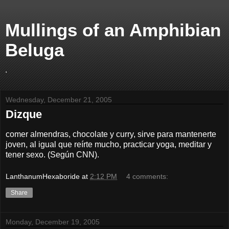
Mullings of an Amphibian
Beluga
.
Wednesday, December 21, 2005
Dizque
comer almendras, chocolate y curry, sirve para mantenerte
joven, al igual que reírte mucho, practicar yoga, meditar y
tener sexo. (Según CNN).
LanthanumHexaboride
at
2:12 PM
4 comments:
Share
Monday, December 19, 2005