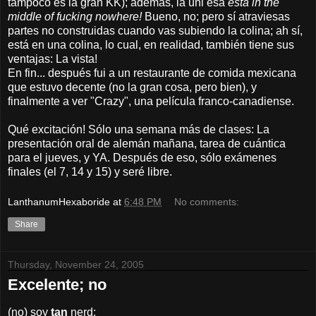
tampoco es la gran KK); además, la uni esa
está in the
middle of fucking nowhere!
Bueno, no; pero sí atraviesas
partes no construidas cuando vas subiendo la colina; ah sí,
está en una colina, lo cual, en realidad, también tiene sus
ventajas: La vista!
En fin... después fui a un restaurante de comida mexicana
que estuvo decente (no la gran cosa, pero bien), y
finalmente a ver "Crazy", una película franco-canadiense.
Qué excitación! Sólo una semana más de clases: La
presentación oral de alemán mañana, tarea de cuántica
para el jueves, y YA. Después de eso, sólo exámenes
finales (el 7, 14 y 15) y seré libre.
LanthanumHexaboride
at
6:48 PM
No comments:
Share
Thursday, November 24, 2005
Excelente; no
(no) soy
tan
nerd: