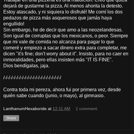
dejará de gustarme la pizza. Al menos ahorita la detesto.
Estoy atascado, y ni siquiera lo disfruté! Me comí los dos
pedazos de pizza más asquerosos que jamás haya
engullido!
Sin embargo, he de decir que amo a las neozelandesas.
Son igual de corruptas que los mexicanos, o peor. Siempre
que mi vale de comida no alcanza para pagar lo que
comeré y empiezo a sacar dinero extra para completar, me
dicen "it's fine; don't worry about it". Insisto, para no caer en
inmoralidades, pero ellas insisten más "IT IS FINE".
Dios bendígalas, jaja.
/-/-/-/-/-/-/-/-/-/-/-/-/-/-/-/-/-/-/-/-/-/
Contra toda mi pereza, ahora fui por primera vez, desde
quién sabe cuando (junio, o mayo), al gimnasio.
LanthanumHexaboride
at
12:11 AM
1 comment:
Share