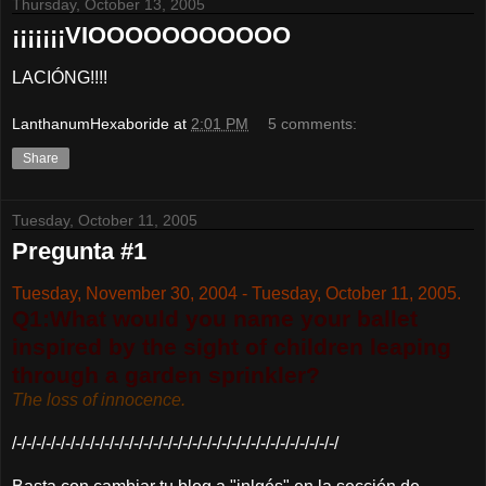
Thursday, October 13, 2005
¡¡¡¡¡¡¡VIOOOOOOOOOOO
LACIÓNG!!!!
LanthanumHexaboride
at
2:01 PM
5 comments:
Share
Tuesday, October 11, 2005
Pregunta #1
Tuesday, November 30, 2004 - Tuesday, October 11, 2005.
Q1:What would you name your ballet
inspired by the sight of children leaping
through a garden sprinkler?
The loss of innocence.
/-/-/-/-/-/-/-/-/-/-/-/-/-/-/-/-/-/-/-/-/-/-/-/-/-/-/-/-/-/-/-/-/-/