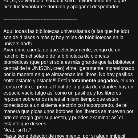
Ah, sí; volviendo al sonabulismo... evidentemente lo que
hice fue levantarme dormido y apagar el despertador!
------------------------------------------------
Aquí todas las bibliotecas universitarias (a las que he ido)
son de 4 pisos o más (y hay miles de biobliotecas en la
universidad!).
Ayer dime cuenta de que, efectivamente, vengo de un
rancho. En el sótano de la biblioteca de ciencias
biomédicas (que por sí sola es más grande que la biblioteca
central de la UNISON, creo) vime ligeramente impresionado
por la manera en que almacenan los libros: No hay pasillos
entre estante y estante!!! Están
totalmente pegados,
el uno
contra el otro...
pero
, al final de la plasta de estantes hay un
espacio vacío (algo así como un pasillo), y los libreros
reposan sobre unos rieles al mismi tiempo que están
conectados a un sistema electrónico incoorporado, de tal
manera que picas unos botones, los libreros se mueven por
arte de magia (por supuesto), y puedes examinar así el
estante que desees.
Neat, isn't it?
Hasta tiene detector de movimiento, por si algún imbécil