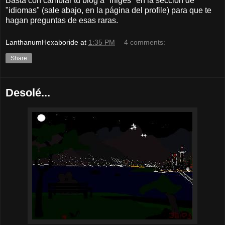
Basta con cambiar tu blog a "inlgés" en la sección de
"idiomas" (sale abajo, en la página del profile) para que te
hagan preguntas de esas raras.
LanthanumHexaboride
at
1:35 PM
4 comments:
Share
Desolé...