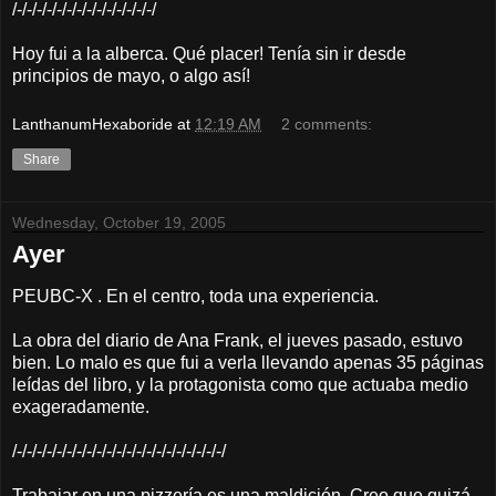
/-/-/-/-/-/-/-/-/-/-/-/-/-/-/
Hoy fui a la alberca. Qué placer! Tenía sin ir desde
principios de mayo, o algo así!
LanthanumHexaboride
at
12:19 AM
2 comments:
Share
Wednesday, October 19, 2005
Ayer
PEUBC-X . En el centro, toda una experiencia.
La obra del diario de Ana Frank, el jueves pasado, estuvo
bien. Lo malo es que fui a verla llevando apenas 35 páginas
leídas del libro, y la protagonista como que actuaba medio
exageradamente.
/-/-/-/-/-/-/-/-/-/-/-/-/-/-/-/-/-/-/-/-/-/
Trabajar en una pizzería es una maldición. Creo que quizá