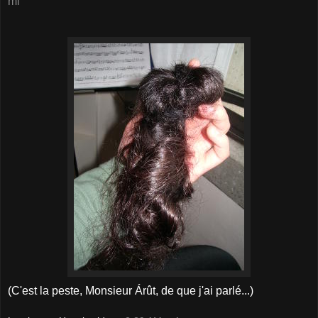
ml
(C'est la peste, Monsieur Árût, de que j'ai parlé...)