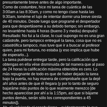
presuntamente breve antes de algo importante.
Como de costumbre, hice mi tarea de cuántica de las
3:00am a las 8:30am, y como no tengo clase hasta las
9:30am, toméme el lujo de intentar dormir una breve siesta
de 40 minutos. Desde luego que programé el despertador
para que despertáseme a su debido tiempo; sin embargo,
no levantéme hasta 4 horas (bueno 3 y media) después!
Resultado: No fui a la clase, lo cual supongo no es una gran
catástrofe, pero tampoco entregué la tarea, cosa que no es
catastrófica tampoco, mas tuve que ir a buscar al profesor
quien, para mi fortuna, no estaba (y eso implica que hube
de esperarlo...).
La tarea puédese entregar tarde, pero la calificación que
obtengas en ella vése disminuida de tal manera que al paso
de 24 horas la calificación máxima obtenible es cero. Lo
más repugnante de todo es que de haber dejado la tarea
bajo la puerta, no hay manera de comprobarle que la dejé
ahí años antes de que él llegara (y por lo tanto de seguro
bajaráme más puntos de lo que realmente merezco [de
hecho aparecióse por ahí a la 1:15pm, así que si bájame
puntos demás, serán sólo los correspondientes a 45
minutos]).