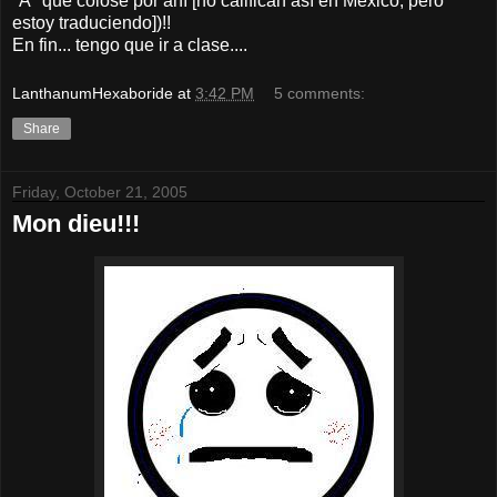
"A" que colóse por ahí [no califican así en México, pero
estoy traduciendo])!!
En fin... tengo que ir a clase....
LanthanumHexaboride
at
3:42 PM
5 comments:
Share
Friday, October 21, 2005
Mon dieu!!!