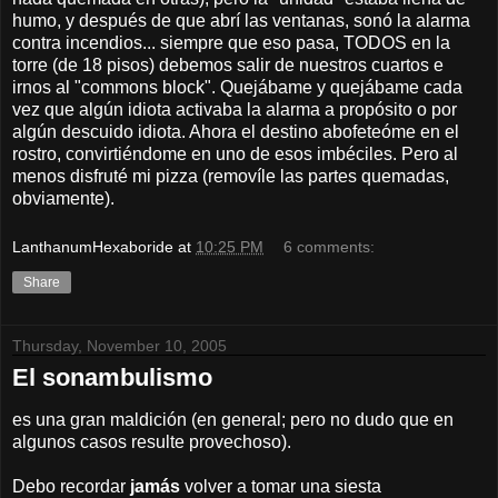
humo, y después de que abrí las ventanas, sonó la alarma
contra incendios... siempre que eso pasa, TODOS en la
torre (de 18 pisos) debemos salir de nuestros cuartos e
irnos al "commons block". Quejábame y quejábame cada
vez que algún idiota activaba la alarma a propósito o por
algún descuido idiota. Ahora el destino abofeteóme en el
rostro, convirtiéndome en uno de esos imbéciles. Pero al
menos disfruté mi pizza (removíle las partes quemadas,
obviamente).
LanthanumHexaboride
at
10:25 PM
6 comments:
Share
Thursday, November 10, 2005
El sonambulismo
es una gran maldición (en general; pero no dudo que en
algunos casos resulte provechoso).
Debo recordar
jamás
volver a tomar una siesta