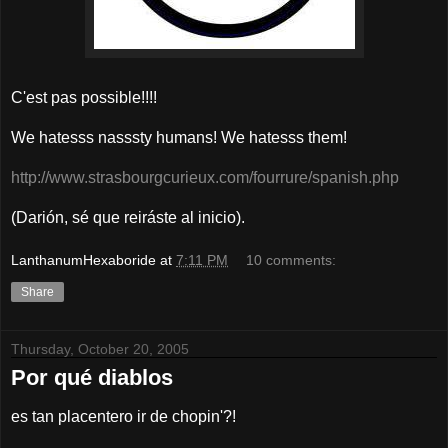
C'est pas possible!!!!
We hatesss nasssty humans! We hatesss them!
http://www.strasbourgcurieux.com/fourrure/spanish.php
(Darión, sé que reiráste al inicio).
LanthanumHexaboride
at
7:11 PM
10 comments:
Share
Thursday, October 20, 2005
Por qué diablos
es tan placentero ir de chopin'?!