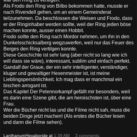
Als Frodo den Ring von Bilbo bekommen hatte, musste er
nach Rivendell gehen, um an einem Gemeinderat
teilzunehmen. Da beschlossen die Weisen und Frodo, dass
er der Ringinhaber werden sollte, weil der Ring jeden böse
machen konnte, ausser einen Hobbit.
Frodo sollte den Ring nach Mordor nehmen, um ihn in den
Dunkelsschicksalberg wegzuwerfen, weil nur das Feuer des
Berges den Ring vertilgen konnte.
Diese Geschichte ist sehr lang (aber nicht so lang wie ich
will dass sie wäre), interessant, sublim und einfach perfekt.
Gandalf der Graue, der ein sehr intelligenter, verständiger,
kluger und gewaltiger Hexenmeister ist, ist meine
Lieblingspersönlichkeit. Ich mag dass er manchmal ein
bischen arrogant ist.
Das Kapitel Der Pelennorkampf gefällt mir besonders, weil
es darin eine Szene gibt, die am heroischsten ist, über eine
Frau.
Wer die Bücher nicht las und die Filme nicht sah, muss die
beiden Dinge jetzt machen! (Als erstes die Bücher lesen
und dann die Filme sehen).
LanthanumHexaboride
at
1:39 AM
3 comments: