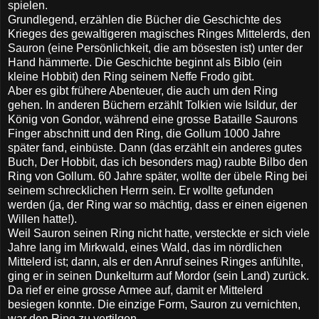
spielen.
Grundlegend, erzählen die Bücher die Geschichte des
Krieges des gewaltigeren magisches Ringes Mittelerds, den
Sauron (eine Persönlichkeit, die am bösesten ist) unter der
Hand hämmerte. Die Geschichte beginnt als Biblo (ein
kleine Hobbit) den Ring seinem Neffe Frodo gibt.
Aber es gibt frühere Abenteuer, die auch um den Ring
gehen. In anderen Büchern erzählt Tolkien wie Isildur, der
König von Gondor, während eine grosse Bataille Saurons
Finger abschnitt und den Ring, die Gollum 1000 Jahre
später fand, einbüste. Dann (das erzählt ein anderes gutes
Buch, Der Hobbit, das ich besonders mag) raubte Bilbo den
Ring von Gollum. 60 Jahre später, wollte der übele Ring bei
seinem schrecklichen Herrn sein. Er wollte gefunden
werden (ja, der Ring war so mächtig, dass er einen eigenen
Willen hatte!).
Weil Sauron seinen Ring nicht hatte, versteckte er sich viele
Jahre lang im Mirkwald, eines Wald, das im nördlichen
Mittelerd ist; dann, als er den Anruf seines Ringes anfühlte,
ging er in seinen Dunkelturm auf Mordor (sein Land) zurück.
Da rief er eine grosse Armee auf, damit er Mittelerd
besiegen konnte. Die einzige Form, Sauron zu vernichten,
war den Ring zu vertilgen.