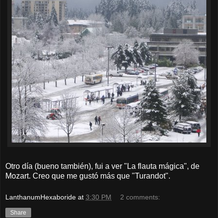
Otro día (bueno también), fui a ver "La flauta mágica", de
Mozart. Creo que me gustó más que "Turandot".
LanthanumHexaboride
at
3:30 PM
2 comments:
Share