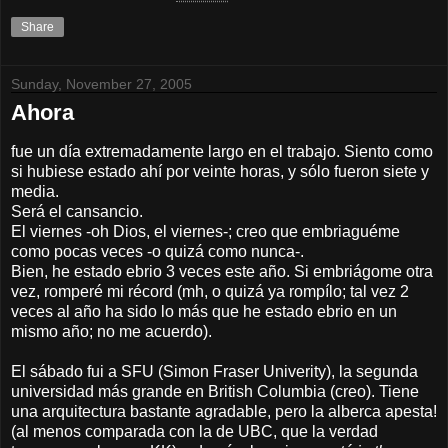
Share
Sunday, November 27, 2005
Ahora
fue un día extremadamente largo en el trabajo. Siento como
si hubiese estado ahí por veinte horas, y sólo fueron siete y
media.
Será el cansancio.
El viernes -oh Dios, el viernes-; creo que embriaguéme
como pocas veces -o quizá como nunca-.
Bien, he estado ebrio 3 veces este año. Si embriágome otra
vez, romperé mi récord (mh, o quizá ya rompílo; tal vez 2
veces al año ha sido lo más que he estado ebrio en un
mismo año; no me acuerdo).
El sábado fui a SFU (Simon Fraser Univerity), la segunda
universidad más grande en British Columbia (creo). Tiene
una arquitectura bastante agradable, pero la alberca apesta!
(al menos comparada con la de UBC, que la verdad