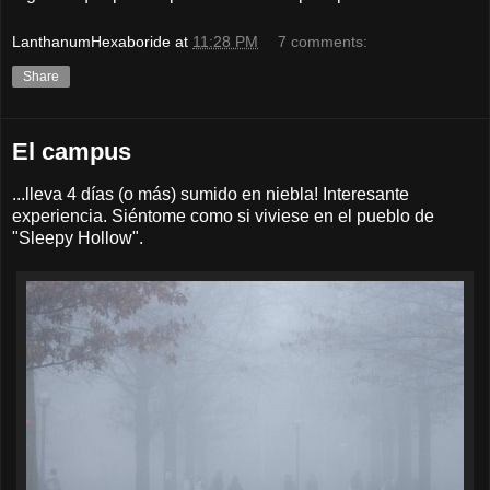
LanthanumHexaboride
at
11:28 PM
7 comments:
Share
El campus
...lleva 4 días (o más) sumido en niebla! Interesante
experiencia. Siéntome como si viviese en el pueblo de
"Sleepy Hollow".