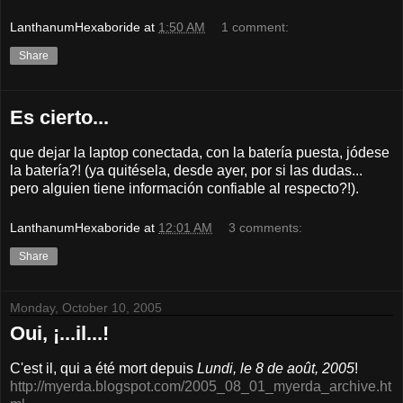
LanthanumHexaboride
at
1:50 AM
1 comment:
Share
Es cierto...
que dejar la laptop conectada, con la batería puesta, jódese
la batería?! (ya quitésela, desde ayer, por si las dudas...
pero alguien tiene información confiable al respecto?!).
LanthanumHexaboride
at
12:01 AM
3 comments:
Share
Monday, October 10, 2005
Oui, ¡...il...!
C'est il, qui a été mort depuis
Lundi, le 8 de août, 2005
!
http://myerda.blogspot.com/2005_08_01_myerda_archive.ht