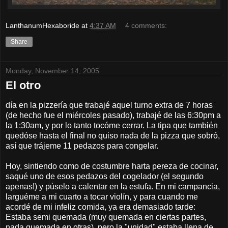
LanthanumHexaboride
at
4:37 AM
4 comments:
Share
Monday, November 14, 2005
El otro
día en la pizzería que trabajé aquel turno extra de 7 horas
(de hecho fue el miércoles pasado), trabajé de las 6:30pm a
la 1:30am, y por lo tanto tocóme cerrar. La tipa que también
quedóse hasta el final no quiso nada de la pizza que sobró,
así que trájeme 11 pedazos para congelar.
Hoy, sintiendo como de costumbre harta pereza de cocinar,
saqué uno de esos pedazos del cogelador (el segundo
apenas!) y púselo a calentar en la estufa. En mi campancia,
larguéme a mi cuarto a tocar violín, y para cuando me
acordé de mi infeliz comida, ya era demasiado tarde:
Estaba semi quemada (muy quemada en ciertas partes,
nada quemada en otras), pero la "unidad" estaba llena de