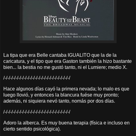
La tipa que era Belle cantaba IGUALITO que la de la
caricatura, y el tipo que era Gaston también la hizo bastante
bien... la bestia no me gustó tanto, ni el Lumiere; medio X.
/-/-/-/-/-/-/-/-/-/-/-/-/-/-/-/-/-/-/-/-/-/-/-/-/
Hace algunos días cayó la primera nevada; lo malo es que
luego llovió, y entonces la blancura fuése muy pronto;
además, ni siquiera nevó tanto, nomás por dos días.
/-/-/-/-/-/-/-/-/-/-/-/-/-/-/-/-/-/-/-/-/-/-/-/-/
Adoro la alberca. Es muy buena terapia (física e incluso en
cierto sentido psicológica).