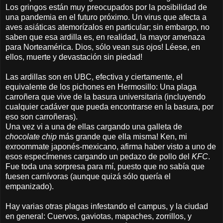
Los gringos están muy preocupados por la posibilidad de
una pandemia en el futuro próximo. Un virus que afecta a
aves asiáticas atemorízalos en particular; sin embargo, no
saben que esa ardilla es, en realidad, la mayor amenaza
para Norteamérica. Dios, sólo vean sus ojos! Léese, en
ellos, muerte y devastación sin piedad!
Las ardillas son en UBC, efectiva y ciertamente, el
equivalente de los pichones en Hermosillo: Una plaga
carroñera que vive de la basura universitaria (incluyendo
cualquier cadáver que pueda encontrarse en la basura, por
eso son carroñeras).
Una vez vi a una de ellas cargando una galleta de
chocolate chip
más grande que ella misma! Ken, mi
exroommate japonés-mexicano, afirma haber visto a uno de
esos especímenes cargando un pedazo de pollo del
KFC
.
Fue toda una sorpresa para mí, puesto que no sabía que
fuesen carnívoras (aunque quizá sólo quería el
empanizado).
Hay varias otras plagas infestando el campus, y la ciudad
en general: Cuervos, gaviotas, mapaches, zorrillos, y