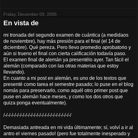
Friday, December 09, 2005
En vista de
mi tronada del segundo examen de cuántica (a medidaos
de noviembre), hay más presión para el final (el 14 de
diciembre). Qué pereza. Pero llevo promedio aprobatorio y
aún si trueno el final con cierta calificación todavía paso.
El examen final de alemán ya presentélo ayer. Tan fácil el
alemán (comparado con las otras materias que estoy
llevando).
En cuanto a mi post en alemán, es uno de los textos que
presenté como tarea el semestre pasado; lo puse en el blog
nomás para preservarlo, como aquél otro primer post que
puse en alemán hace meses, y como los dos otros que
quiza ponga eventualmente).
/-/-/-/-/-/-/-/-/-/-/-/-/-/-/-/-/-/-/-/-/-/-/-/-/
Demasiada antreada en mi vida últimamente; sí, volví a ir al
antro el viernes pasado! (pero fue totalmente inesperado y