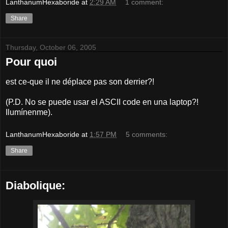
LanthanumHexaboride
at
2:29 AM
1 comment:
Share
Thursday, October 06, 2005
Pour quoi
est ce-que il ne déplace pas son derrier?!
(P.D. No se puede usar el ASCII code en una laptop?!
Ilumínenme).
LanthanumHexaboride
at
1:57 PM
5 comments:
Share
Diabolique: