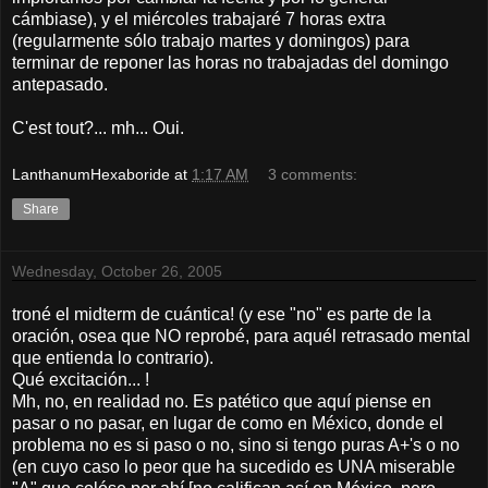
cámbiase), y el miércoles trabajaré 7 horas extra
(regularmente sólo trabajo martes y domingos) para
terminar de reponer las horas no trabajadas del domingo
antepasado.
C'est tout?... mh... Oui.
LanthanumHexaboride
at
1:17 AM
3 comments:
Share
Wednesday, October 26, 2005
troné el midterm de cuántica! (y ese "no" es parte de la
oración, osea que NO reprobé, para aquél retrasado mental
que entienda lo contrario).
Qué excitación... !
Mh, no, en realidad no. Es patético que aquí piense en
pasar o no pasar, en lugar de como en México, donde el
problema no es si paso o no, sino si tengo puras A+'s o no
(en cuyo caso lo peor que ha sucedido es UNA miserable