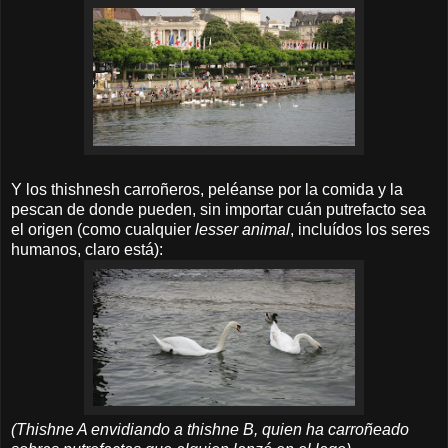
Y los thishnesh carroñeros, peléanse por la comida y la
pescan de donde pueden, sin importar cuán putrefacto sea
el origen (como cualquier
lesser animal
, incluídos los seres
humanos, claro está):
(Thishne A envidiando a thishne B, quien ha carroñeado