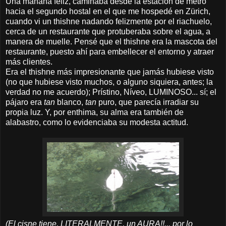
Una mañana feliz, caminaba desde la estación de metro
hacia el segundo hostal en el que me hospedé en Zürich,
cuando vi un thishne nadando felizmente por el riachuelo,
cerca de un restaurante que protuberaba sobre el agua, a
manera de muelle. Pensé que el thishne era la mascota del
restaurante, puesto ahí para embellecer el entorno y atraer
más clientes.
Era el thishne más impresionante que jamás hubiese visto
(no que hubiese visto muchos, o alguno siquiera, antes; la
verdad no me acuerdo); Prístino, Níveo, LUMINOSO... sí; el
pájaro era
tan
blanco,
tan
puro, que parecía irradiar su
propia luz. Y, por enthima, su alma era también de
alabastro, como lo evidenciaba su modesta actitud.
(El cisne tiene, LITERALMENTE, un AURA!!... por lo