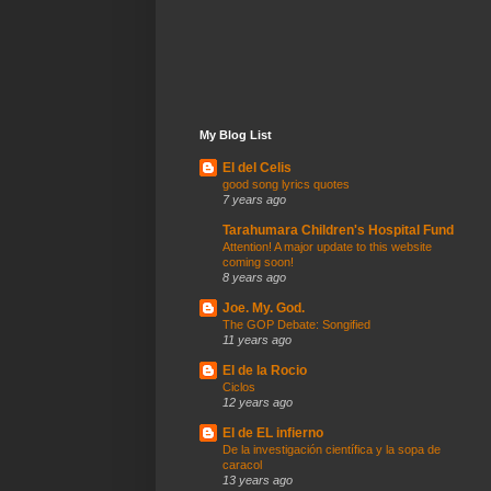
My Blog List
El del Celis
good song lyrics quotes
7 years ago
Tarahumara Children's Hospital Fund
Attention! A major update to this website
coming soon!
8 years ago
Joe. My. God.
The GOP Debate: Songified
11 years ago
El de la Rocio
Ciclos
12 years ago
El de EL infierno
De la investigación científica y la sopa de
caracol
13 years ago