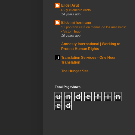
El del Arut
R2 y el cuento corto
14 years ago
El de mi hermano
"El porvenir está en manos de los maestros"
- Victor Hugo
16 years ago
Amnesty International | Working to
Protect Human Rights
Translation Services - One Hour
Translation
The Hunger Site
Total Pageviews
u
n
d
e
f
i
n
e
d