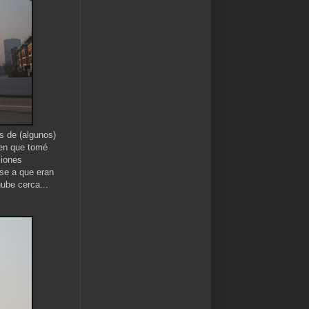
s de (algunos)
 en que tomé
ciones
se a que eran
nube cerca...