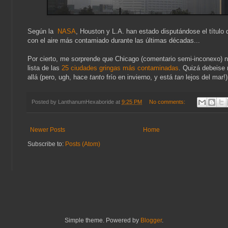
Según la
NASA
, Houston y L.A. han estado disputándose el título 
con el aire más contamiado durante las últimas décadas...
Por cierto, me sorprende que Chicago (comentario semi-inconexo) n
lista de las
25 ciudades gringas más contaminadas
. Quizá debeise
allá (pero, ugh, hace
tanto
frío en invierno, y está
tan
lejos del mar!)
Posted by
LanthanumHexaboride
at
9:25 PM
No comments:
Newer Posts
Home
Subscribe to:
Posts (Atom)
Simple theme. Powered by
Blogger
.