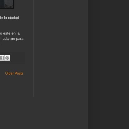
de la ciudad
o esté en la
 mudarme para
.
Older Posts