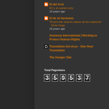
El del Arut
R2 y el cuento corto
14 years ago
El de mi hermano
"El porvenir está en manos de los maestros"
- Victor Hugo
16 years ago
Amnesty International | Working to
Protect Human Rights
Translation Services - One Hour
Translation
The Hunger Site
Total Pageviews
3
5
9
5
3
7