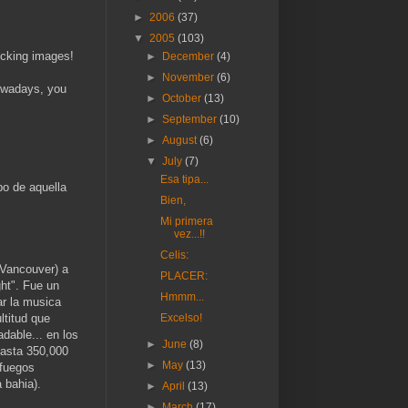
►
2006
(37)
▼
2005
(103)
ucking images!
►
December
(4)
►
November
(6)
owadays, you
►
October
(13)
►
September
(10)
►
August
(6)
▼
July
(7)
Esa tipa...
po de aquella
Bien,
Mi primera
vez...!!
Celis:
 Vancouver) a
PLACER:
ght". Fue un
Hmmm...
ar la musica
ltitud que
Excelso!
dable... en los
►
June
(8)
hasta 350,000
►
May
(13)
 fuegos
 bahia).
►
April
(13)
►
March
(17)