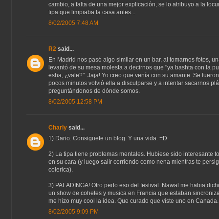
cambio, a falta de una mejor explicación, se lo atribuyo a la locu
tipa que limpiaba la casa antes...
8/02/2005 7:48 AM
R2
said...
En Madrid nos pasó algo similar en un bar, al tomarnos fotos, un
levantó de su mesa molesta a decirnos que "ya bashta con la p
esha, ¿vale?". Jaja! Yo creo que venía con su amante. Se fueron,
pocos minutos volvió ella a disculparse y a intentar sacarnos plá
preguntándonos de dónde somos.
8/02/2005 12:58 PM
Charly
said...
1) Dario. Consiguete un blog. Y una vida. =D
2) La tipa tiene problemas mentales. Hubiese sido interesante t
en su cara (y luego salir corriendo como nena mientras te persi
colerica).
3) PALADINGA! Otro pedo eso del festival. Nawal me habia dich
un show de cohetes y musica en Francia que estaban sincroniza
me hizo muy cool la idea. Que curado que viste uno en Canada.
8/02/2005 9:09 PM