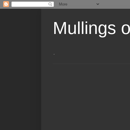
Mullings 
.