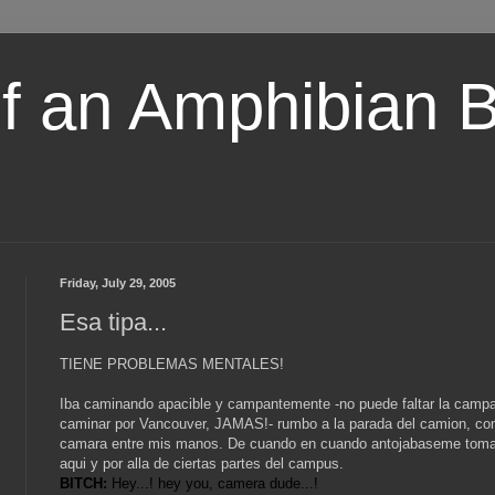
of an Amphibian 
Friday, July 29, 2005
Esa tipa...
TIENE PROBLEMAS MENTALES!
Iba caminando apacible y campantemente -no puede faltar la campa
caminar por Vancouver, JAMAS!- rumbo a la parada del camion, co
camara entre mis manos. De cuando en cuando antojabaseme tomar
aqui y por alla de ciertas partes del campus.
BITCH:
Hey...! hey you, camera dude...!