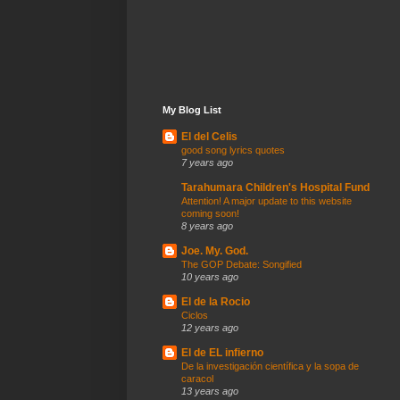
My Blog List
El del Celis
good song lyrics quotes
7 years ago
Tarahumara Children's Hospital Fund
Attention! A major update to this website
coming soon!
8 years ago
Joe. My. God.
The GOP Debate: Songified
10 years ago
El de la Rocio
Ciclos
12 years ago
El de EL infierno
De la investigación científica y la sopa de
caracol
13 years ago