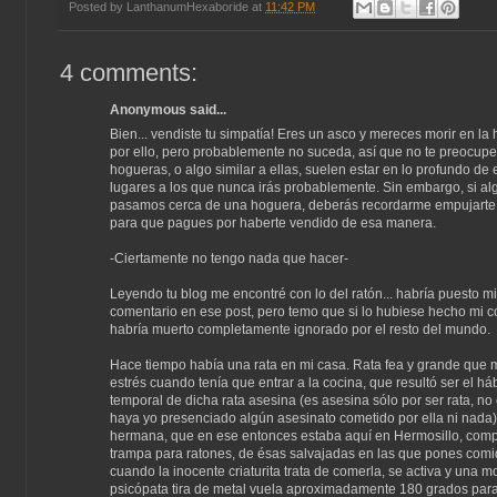
Posted by
LanthanumHexaboride
at
11:42 PM
4 comments:
Anonymous said...
Bien... vendiste tu simpatía! Eres un asco y mereces morir en la
por ello, pero probablemente no suceda, así que no te preocupe
hogueras, o algo similar a ellas, suelen estar en lo profundo de e
lugares a los que nunca irás probablemente. Sin embargo, si al
pasamos cerca de una hoguera, deberás recordarme empujarte 
para que pagues por haberte vendido de esa manera.
-Ciertamente no tengo nada que hacer-
Leyendo tu blog me encontré con lo del ratón... habría puesto mi
comentario en ese post, pero temo que si lo hubiese hecho mi 
habría muerto completamente ignorado por el resto del mundo.
Hace tiempo había una rata en mi casa. Rata fea y grande que
estrés cuando tenía que entrar a la cocina, que resultó ser el háb
temporal de dicha rata asesina (es asesina sólo por ser rata, no
haya yo presenciado algún asesinato cometido por ella ni nada)
hermana, que en ese entonces estaba aquí en Hermosillo, com
trampa para ratones, de ésas salvajadas en las que pones comi
cuando la inocente criaturita trata de comerla, se activa y una mo
psicópata tira de metal vuela aproximadamente 180 grados par