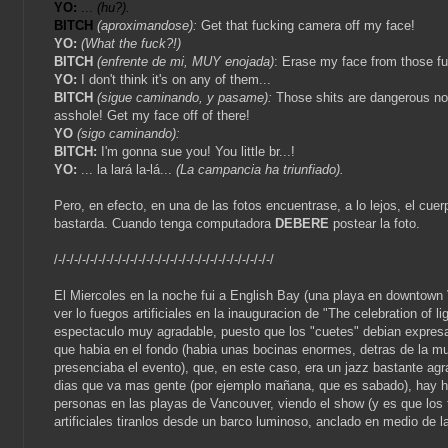
YO:
...
(hu?).
BITCH
(aproximandose):
Get that fucking camera off my face!
YO:
(What the fuck?!)
BITCH
(enfrente de mi, MUY enojada)
:
Erase my face from those f
YO:
I don't think it's on any of them...
BITCH
(sigue caminando, y pasame):
Those shits are dangerous n
asshole! Get my face off of there!
YO
(sigo caminando):
BITCH:
I'm gonna sue you! You little br...!
YO:
... la lará la-lá...
(La campancia ha triunfiado).
Pero, en efecto, en una de las fotos encuentrase, a lo lejos, el cuer
bastarda. Cuando tenga computadora
DEBERE
postear la foto.
/-/-/-/-/-/-/-/-/-/-/-/-/-/-/-/-/-/-/-/-/-/-/-/-/-/-/-/
El Miercoles en la noche fui a English Bay (una playa en downtown
ver lo fuegos artificiales en la inauguracion de "The celebration of li
espectaculo muy agradable, puesto que los "cuetes" debian expres
que habia en el fondo (habia unas bocinas enormes, detras de la mu
presenciaba el evento), que, en este caso, era un jazz bastante agra
dias que va mas gente (por ejemplo mañana, que es sabado), hay 
personas en las playas de Vancouver, viendo el show (y es que los
artificiales tiranlos desde un barco luminoso, anclado en medio de la