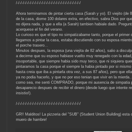
/-/-/-/-/-/-/-/-/-/-/-/-/-/-/-/-/-/-/-/-/-/-/-/-/-/-/-/
Ahora terminamos de pintar cierta casa (Sarah y yo). El viejito (de 
de la casa, diome 100 dolares extra, en efectivo, sabra Dios por qu
no dijera nada, y que a ella (a Sarah) tambien habiale dado. Pregun
acerquese el fin del verano.
Lo curioso es que el tipo no simpatizabame tanto, porque el primer 
llegamos a pintar la casa, estaba discutiendo con su esposa mientr
el porche trasero...
Minutos despues, la esposa (una viejita de 82 años), salio a discu
a decirme que su esposo habiase vuelto muy renegado con la edad
insoportable, que siempre habia sido muy terco, que ni siquiera que
pintaramos la casa porque el siempre la habia pintado por si mismo
hasta creia que iba a pintarla otra vez, a sus 87 años), pero que ell
ya no podia hacerlo, y que no por eso tenian que vivir en la mierda...
como sea, me senti COMPRADO, porque mi ausencia de simpatia p
desaparecio despues de recibir el dinero (desde luego que intente 
insistio!).
/-/-/-/-/-/-/-/-/-/-/-/-/-/-/-/-/-/-/-/-/-/-/-/-/-/-/-/
GR!! Malditos! La pizzeria del "SUB" (Student Union Building) esta 
muero de hambre!