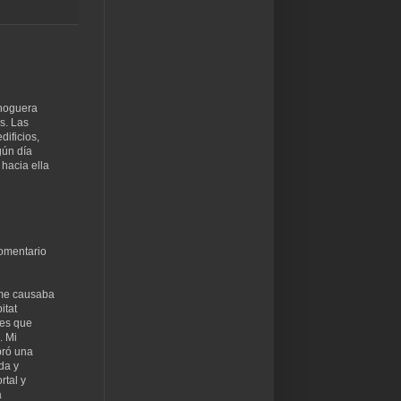
 hoguera
s. Las
dificios,
gún día
hacia ella
comentario
 me causaba
itat
 es que
. Mi
pró una
da y
rtal y
a