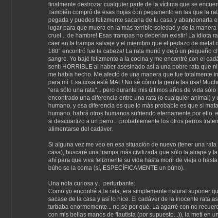
finalmente destrozar cualquier parte de la víctima que se encuen
También compró de esas hojas con pegamento en las que la ra
pegada y puedes felizmente sacarla de tu casa y abandonarla e
lugar para que muera en la más terrible soledad y de la maner
cruel... de hambre! Esas trampas no deberían existir! La idiota ra
caer en la trampa salvaje y el miembro que el pedazo de metal 
180° encontró fue la cabeza! La rata murió y dejó un pequeño c
sangre. Yo bajé felizmente a la cocina y me encontré con el cadá
sentí HORRIBLE al haber asesinado así a una pobre rata que n
me había hecho. Me afectó de una manera que fue totalmente 
para mí. Esa cosa está MAL! No sé cómo la gente las usa! Much
"era sólo una rata"... pero durante mis últimos años de vida sólo
encontrado una diferencia entre una rata (o cualquier animal) y
humano, y esa diferencia es que lo más probable es que si mat
humano, habrá otros humanos sufriendo eternamente por ello, 
si descuartizo a un perro... probablemente los otros perros trate
alimentarse del cadáver.
Si alguna vez me veo en esa situación de nuevo (tener una rata
casa), buscaré una trampa más civilizada que sólo la atrape y la
ahí para que viva felizmente su vida hasta morir de vieja o hast
búho se la coma (sí, ESPECÍFICAMENTE un búho).
Una nota curiosa y... perturbante:
Como yo encontré a la rata, era simplemente natural suponer qu
sacase de la casa y así lo hice. El cadáver de la inocente rata 
turbaba enormemente... no sé por qué. La agarré con no recuer
con mis bellas manos de flautista (por supuesto...)), la metí en u