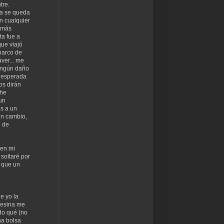
tre.
ta se queda
n cualquier
a más
ta fue a
que viajó
harco de
ver... me
ingún daño
inesperada
os dirán
 he
 un
as a un
en cambio,
n de
 en mi
 soltaré por
a que un
e yo la
asesina me
do qué (no
na bolsa