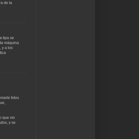
ra de la
a tipa se
uta máquina
 y a los
tica
omarle fotos
gue,
o que vio
dos, y se