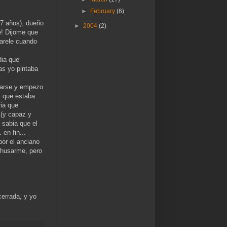
►
February
(6)
87 años), dueño
►
2004
(2)
e! Dijome que
tarele cuando
dia que
as yo pintaba
lparse y empezo
, que estaba
ria que
 (y capaz y
a sabia que el
 en fin...
or el anciano
rehusarme, pero
cerrada, y yo