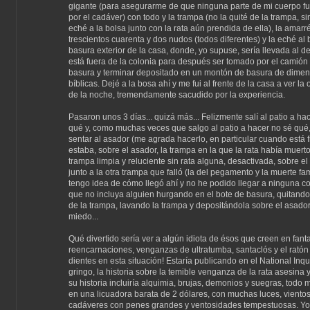
gigante (para asegurarme de que ninguna parte de mi cuerpo f
por el cadáver) con todo y la trampa (no la quité de la trampa, si
eché a la bolsa junto con la rata aún prendida de ella), la amarr
trescientos cuarenta y dos nudos (todos diferentes) y la eché al 
basura exterior de la casa, donde, yo supuse, sería llevada al d
está fuera de la colonia para después ser tomado por el camión 
basura y terminar depositado en un montón de basura de dime
bíblicas. Dejé a la bosa ahí y me fui al frente de la casa a ver la
de la noche, tremendamente sacudido por la experiencia.
Pasaron unos 3 días... quizá más... Felizmente salí al patio a ha
qué y, como muchas veces que salgo al patio a hacer no sé qué,
sentar al asador (me agrada hacerlo, en particular cuando está f
estaba, sobre el asador, la trampa en la que la rata había muerto
trampa limpia y reluciente sin rata alguna, desactivada, sobre el
junto a la otra trampa que falló (la del pegamento y la muerte fa
tengo idea de cómo llegó ahí y no he podido llegar a ninguna c
que no incluya alguien hurgando en el bote de basura, quitando 
de la trampa, lavando la trampa y depositándola sobre el asador
miedo...
Qué divertido sería ver a algún idiota de ésos que creen en fan
reencarnaciones, venganzas de ultratumba, santaclós y el ratón
dientes en esta situación! Estaría publicando en el National Inqui
gringo, la historia sobre la temible venganza de la rata asesina 
su historia incluiría alquimia, brujas, demonios y suegras, todo
en una licuadora barata de 2 dólares, con muchas luces, vientos 
cadáveres con penes grandes y ventosidades tempestuosas. Yo