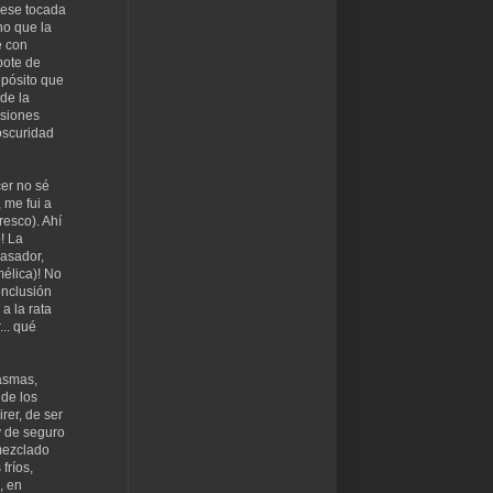
uese tocada
no que la
é con
bote de
epósito que
de la
nsiones
 oscuridad
cer no sé
 me fui a
resco). Ahí
! La
 asador,
mélica)! No
onclusión
a la rata
... qué
tasmas,
 de los
rer, de ser
y de seguro
 mezclado
fríos,
, en