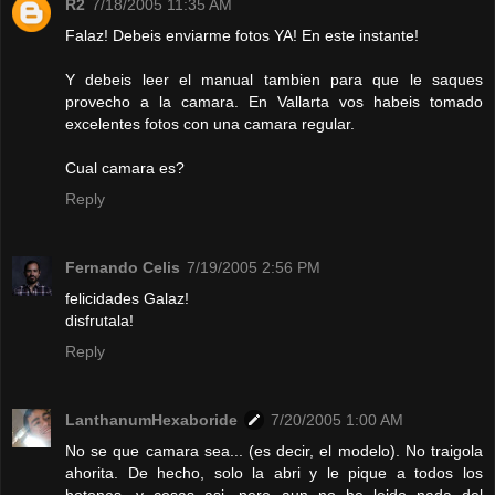
R2
7/18/2005 11:35 AM
Falaz! Debeis enviarme fotos YA! En este instante!
Y debeis leer el manual tambien para que le saques
provecho a la camara. En Vallarta vos habeis tomado
excelentes fotos con una camara regular.
Cual camara es?
Reply
Fernando Celis
7/19/2005 2:56 PM
felicidades Galaz!
disfrutala!
Reply
LanthanumHexaboride
7/20/2005 1:00 AM
No se que camara sea... (es decir, el modelo). No traigola
ahorita. De hecho, solo la abri y le pique a todos los
botones, y cosas asi, pero aun no he leido nada del