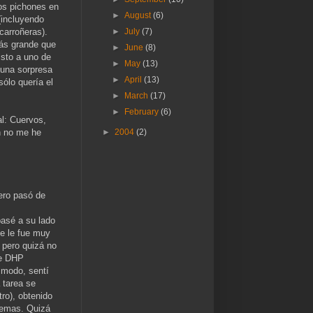
los pichones en
►
August
(6)
(incluyendo
carroñeras).
►
July
(7)
s grande que
►
June
(8)
sto a uno de
►
May
(13)
 una sorpresa
►
April
(13)
ólo quería el
►
March
(17)
►
February
(6)
al: Cuervos,
ún no me he
►
2004
(2)
pero pasó de
asé a su lado
ue le fue muy
 pero quizá no
de DHP
r modo, sentí
 tarea se
ro), obtenido
lemas. Quizá