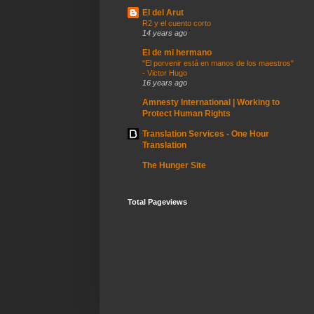
El del Arut
R2 y el cuento corto
14 years ago
El de mi hermano
"El porvenir está en manos de los maestros"
- Victor Hugo
16 years ago
Amnesty International | Working to
Protect Human Rights
Translation Services - One Hour
Translation
The Hunger Site
Total Pageviews