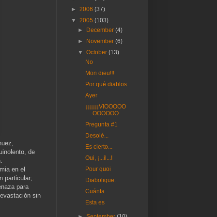
►
2006
(37)
▼
2005
(103)
►
December
(4)
►
November
(6)
▼
October
(13)
No
Mon dieu!!!
Por qué diablos
Ayer
¡¡¡¡¡¡¡VIOOOOO
OOOOOO
Pregunta #1
Desolé...
nuez,
Es cierto...
uinolento, de
Oui, ¡...il...!
.
mia en el
Pour quoi
 particular;
Diabolique:
enaza para
Cuánta
devastación sin
Esta es
►
September
(10)