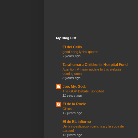
My Blog List
El del Celis
good song lyrics quotes
7 years ago
Tarahumara Children's Hospital Fund
Attention! A major update to this website
coming soon!
8 years ago
Joe. My. God.
The GOP Debate: Songified
11 years ago
El de la Rocio
Ciclos
12 years ago
El de EL infierno
De la investigación científica y la sopa de
caracol
13 years ago