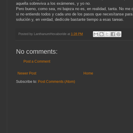
aquella sobreviva a los exámenes, y yo no.
Pero bueno, como sea, mi bajeza no es, en realidad, tanta. No me 
si no entiendo todos y cada uno de los pasos que necesítanse para l
solución y, en verdad, dedícole bastante tiempo a esas tareas.
Posted by
LanthanumHexaboride
at
1:28 PM
No comments:
Post a Comment
Newer Post
Home
Subscribe to:
Post Comments (Atom)