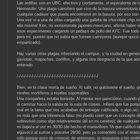
Las ardillas son en UBC, efectiva y ciertamente, el equivalente de 
Hermosillo: Una plaga carroñera que vive de la basura universitaria 
cualquier cadáver que pueda encontrarse en la basura, por eso son 
Una vez vi a una de ellas cargando una galleta de
chocolate chip
má
ella misma! Ken, mi exroommate japonés-mexicano, afirma haber vi
esos especímenes cargando un pedazo de pollo del
KFC
. Fue toda
para mí, puesto que no sabía que fuesen carnívoras (aunque quizá s
empanizado).
Hay varias otras plagas infestando el campus, y la ciudad en gener
gaviotas, mapaches, zorrillos, y alguna otra desgracia de la que a
enterado.
/-/-/-/-/-/-/-/-/-/-/-/-/-/-/-/-/-/-/-/-/-/-/-/-/-/-/-/-/-/-/-/-/
Bien, en la clase moría de sueño. Al salir, no quitóseme el sueño, 
niveles mortíferos a niveles soportables.
Una compañera estaba llorando. Al menos eso parecióme, cuando p
al caminar hacia la salida de la sala de clases. Infiero que fue porq
mal en la tarea que nos acababan de entregar calificada, o algo así,
es más que una inferencia falaz (no puedo creer que un concepto 
sobrevivió como algo relativamente útil en mi cerebro); de cualquie
mi bajeza al ver mi 30/30 (de hecho el maravilloso TA que calificó la
equivocó al sumar y púsome 28/30, pero ya comentélo con el maest
sólo porque gozo de conocer, de antemano, la respuesta a los prob