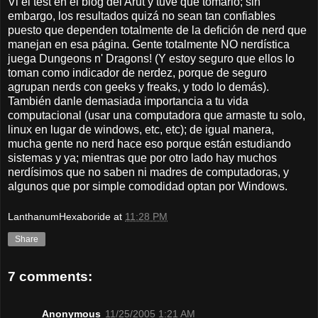
Vi el test en el blog del Arut y tuve que tomarlo; sin
embargo, los resultados quizá no sean tan confiables
puesto que dependen totalmente de la defición de nerd que
manejan en esa página. Gente totalmente NO nerdística
juega Dungeons n' Dragons! (Y estoy seguro que ellos lo
toman como indicador de nerdez, porque de seguro
agrupan nerds con geeks y freaks, y todo lo demás).
También danle demasiada importancia a tu vida
computacional (usar una computadora que armaste tu solo,
linux en lugar de windows, etc, etc); de igual manera,
mucha gente no nerd hace eso porque están estudiando
sistemas y ya; mientras que por otro lado hay muchos
nerdísimos que no saben ni madres de computadoras, y
algunos que por simple comodidad optan por Windows.
LanthanumHexaboride
at
11:28 PM
Share
7 comments:
Anonymous
11/25/2005 1:21 AM