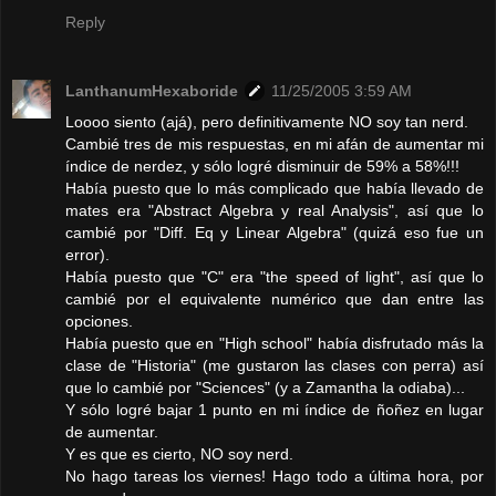
Reply
LanthanumHexaboride
11/25/2005 3:59 AM
Loooo siento (ajá), pero definitivamente NO soy tan nerd.
Cambié tres de mis respuestas, en mi afán de aumentar mi
índice de nerdez, y sólo logré disminuir de 59% a 58%!!!
Había puesto que lo más complicado que había llevado de
mates era "Abstract Algebra y real Analysis", así que lo
cambié por "Diff. Eq y Linear Algebra" (quizá eso fue un
error).
Había puesto que "C" era "the speed of light", así que lo
cambié por el equivalente numérico que dan entre las
opciones.
Había puesto que en "High school" había disfrutado más la
clase de "Historia" (me gustaron las clases con perra) así
que lo cambié por "Sciences" (y a Zamantha la odiaba)...
Y sólo logré bajar 1 punto en mi índice de ñoñez en lugar
de aumentar.
Y es que es cierto, NO soy nerd.
No hago tareas los viernes! Hago todo a última hora, por