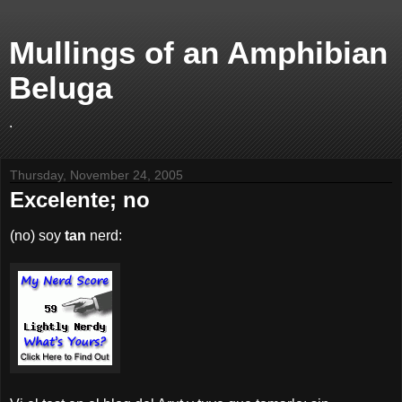
Mullings of an Amphibian
Beluga
.
Thursday, November 24, 2005
Excelente; no
(no) soy
tan
nerd: