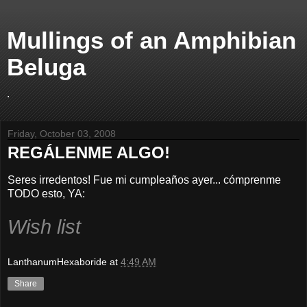
Mullings of an Amphibian
Beluga
.
Friday, October 03, 2008
REGÁLENME ALGO!
Seres irredentos! Fue mi cumpleaños ayer... cómprenme
TODO esto, YA:
Wish list
LanthanumHexaboride
at
4:49 AM
Share