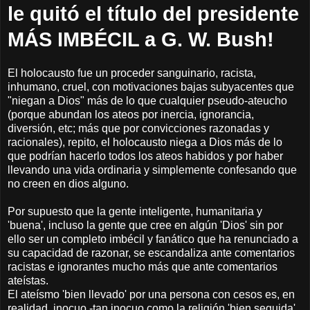
le quitó el título del presidente
MÁS IMBÉCIL a G. W. Bush!
El holocausto fue un proceder sanguinario, racista,
inhumano, cruel, con motivaciones bajas subyacentes que
"niegan a Dios" más de lo que cualquier pseudo-ateucho
(porque abundan los ateos por inercia, ignorancia,
diversión, etc; más que por convicciones razonadas y
racionales), repito, el holocausto niega a Dios más de lo
que podrían hacerlo todos los ateos habidos y por haber
llevando una vida ordinaria y simplemente confesando que
no creen en dios alguno.
Por supuesto que la gente inteligente, humanitaria y
'buena', incluso la gente que cree en algún 'Dios' sin por
ello ser un completo imbécil y fanático que ha renunciado a
su capacidad de razonar, se escandaliza ante comentarios
racistas e ignorantes mucho más que ante comentarios
ateístas.
El ateísmo 'bien llevado' por una persona con cesos es, en
realidad, inocuo -tan inocuo como la religión 'bien seguida'