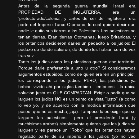
Antes de la segunda guerra mundial Israel era
PROPIEDAD DE INGLATERRA, era un
'protectorado/colonia', y antes de ser de Inglaterra, era
parte del Imperio Turco-Otomano, lo cual quiere decir que
nadie le quito sus tierras a los Palestinos. Los palestinos no
tenian tierras. Eran tierras Otomanas, luego Britanicas, y
los britanicos decidieron darles un pedacito a los judios: El
pedazo de donde salieron, de donde los habian corrido vez
tras vez.
Tanto los judios como los palestinos querian ese territorio.
Porque darle preferencia a uno u otro? Si consideramos
argumentos estupidos, como de quien era 'en un principio',
les corresponde a los judios. PERO, los palestinos ya
habian vivido ahi por siglos tambien... entonces... la unica
solucion justa es QUE COMPARTAN. Exigir o pedir que se
larguen los judios NO es un punto de vista "justo" (a como
lo veo yo, y de acuerdo con la modica informacion que
poseo, que no es mucha, jaja). Tampoco lo es exigir que se
larguen los palestinos... pero el presidente Irani (y
muchisimos arabes) simplemente quieren que los judios se
larguen y les parece un "Robo" que los britanicos hayan
regalado parte de su imperio a los judios (yo no veo