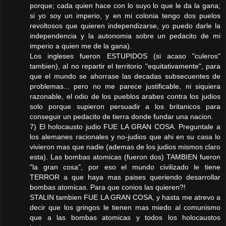
porque; cada quien hace con lo suyo lo que le da la gana;
si yo soy un imperio, y en mi colonia tengo dos puelos
revoltosos que quieren independizarse, yo puedo darle la
independencia y la autonomia sobre un pedacito de mi
imperio a quien me de la gana).
Los ingleses fueron ESTUPIDOS (si acaso "culeros"
tambien), al no repartir el territorio "equitativamente", para
que el mundo se ahorrase las decadas subsecuentes de
problemas... pero no me parece justificable, ni siquiera
razonable, el odio de los pueblos arabes contra los judios
solo porque supieron persuadir a los britanicos para
conseguir un pedacito de tierra donde fundar una nacion.
7) El holocausto judio FUE LA GRAN COSA. Preguntale a
los alemanes racionales y no-judios que ahi en su casa lo
vivieron mas que nadie (ademas de los judios mismos claro
esta). Las bombas atomicas (fueron dos) TAMBIEN fueron
"la gran cosa", por eso el mundo civilizado le tiene
TERROR a que haya mas paises queriendo desarrollar
bombas atomicas. Para que conios las quieren?!
STALIN tambien FUE LA GRAN COSA, y hasta me atrevo a
decir que los gringos le tienen mas miedo al comunismo
que a las bombas atomicas y todos los holocaustos