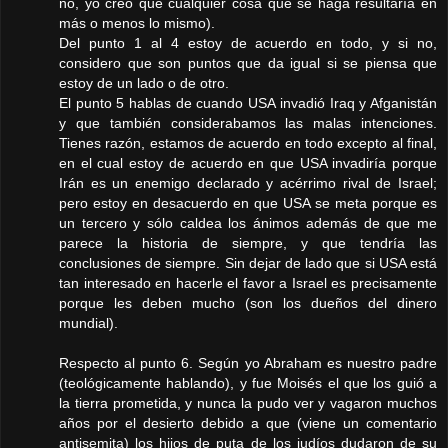
no, yo creo que cualquier cosa que se haga resultaría en
más o menos lo mismo).
Del punto 1 al 4 estoy de acuerdo en todo, y si no,
considero que son puntos que da igual si se piensa que
estoy de un lado o de otro.
El punto 5 hablas de cuando USA invadió Iraq y Afganistán
y que también considerabamos las malas intenciones.
Tienes razón, estamos de acuerdo en todo excepto al final,
en el cual estoy de acuerdo en que USA invadiría porque
Irán es un enemigo declarado y acérrimo rival de Israel;
pero estoy en desacuerdo en que USA se meta porque es
un tercero y sólo caldea los ánimos además de que me
parece la historia de siempre, y que tendría las
conclusiones de siempre. Sin dejar de lado que si USA está
tan interesado en hacerle el favor a Israel es precisamente
porque les deben mucho (son los dueños del dinero
mundial).
Respecto al punto 6. Según yo Abraham es nuestro padre
(teológicamente hablando), y fue Moisés el que los guió a
la tierra prometida, y nunca la pudo ver y vagaron muchos
años por el desierto debido a que (viene un comentario
antisemita) los hijos de puta de los judíos dudaron de su