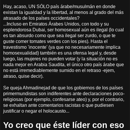
Hay, acaso, UN SÓLO país árabe/musulmán en donde
existan la igualdad y la libertad, al menos al grado del más
atrasado de los países occidentales?
...Incluso en Emiratos Árabes Unidos, con todo y su
esplendorosa Dubai, ser homosexual aún es ilegal (lo cual
es tan absurdo como que sea ilegal ser zurdo, o que te
guste comer tomates verdes con los pies). Hasta el
travestismo 'inocente' (ya que no necesariamente implica
homosexualidad) también es una ofensa legal y, desde
luego, las mujeres no pueden votar (y la situación no es
nada mejor en Arabia Saudita, el único otro país árabe que
no está irremediablemente sumido en el retraso -ejem,
atraso, quise decir).
Se queja Ahmadinejad de que los gobiernos de los países
primermundistas son indiferentes ante declaraciones poco-
religiosas (por ejemplo, confesarse ateo) y, por el contrario,
se exhaltan ante comentarios racistas o que pudiesen
justificar o negar el holocausto...
Yo creo que éste líder con eso