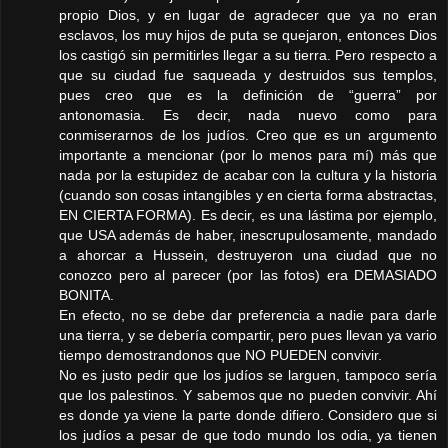
propio Dios, y en lugar de agradecer que ya no eran
esclavos, los muy hijos de puta se quejaron, entonces Dios
los castigó sin permitirles llegar a su tierra. Pero respecto a
que su ciudad fue saqueada y destruidos sus templos,
pues creo que es la definición de “guerra” por
antonomasia. Es decir, nada nuevo como para
conmiserarnos de los judíos. Creo que es un argumento
importante a mencionar (por lo menos para mí) más que
nada por la estupidez de acabar con la cultura y la historia
(cuando son cosas intangibles y en cierta forma abstractas,
EN CIERTA FORMA). Es decir, es una lástima por ejemplo,
que USA además de haber, inescrupulosamente, mandado
a ahorcar a Hussein, destruyeron una ciudad que no
conozco pero al parecer (por las fotos) era DEMASIADO
BONITA.
En efecto, no se debe dar preferencia a nadie para darle
una tierra, y se debería compartir, pero pues llevan ya vario
tiempo demostrandonos que NO PUEDEN convivir.
No es justo pedir que los judíos se larguen, tampoco sería
que los palestinos. Y sabemos que no pueden convivir. Ahí
es donde ya viene la parte donde difiero. Considero que si
los judíos a pesar de que todo mundo los odia, ya tienen