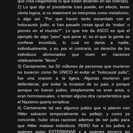
que crea ciegamente lo que estan diciendo en las noticias).
2) Lo que dijo el presidente Irani puede, en efecto, tener
cierta logica, si su statement se interpreta como metaforico,
o algo asi: "Por que hacen tanto escandalo con el
holocausto judio, si han pasado cosas igual de 'malas' o
peores en el mundo?". Lo que me da ASCO es que el
ejemplo de algo "peor" que pone el, es el que la gente se
confiese incredula, lo cual no dania a nadie,
individualmente, y es, por el contrario, un derecho de los
individuos afortunados que viven en naciones
relativamente "libres".
3) Ciertamente, las 50 millones de personas que murieron
no tuvieron como fin UNICO el evitar el "holocaust judio";
fue una oracion a la ligera. Algunas murieron por
defenderse, por evitar la invasion de su pais, o porque
aunque no fueran judios, simplemente no eran arios, o
eran homosexuales, o tenian alguna otra caracteristica que
el Nazismo queria erradicar.
4) Ciertamente tal vez algunos judios que si jalaron con
Hitler salvaron temporalmente su pellejo; y como ya
concorde, hubo otras razones ademas de ser judio para
que Hitler matase individuos. PERO fue a los judios a
quienes quiso EXTERMINAR y a quienes encerro en