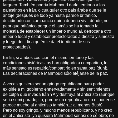
larguen. También podría Mahmoud darle territorio a los
palestinos en Irán, o cualquier otro país árabe que se le
antoje (después de todo ya hasta parece británico,
decidiendo con campancia quién debería vivir dónde; no,
peor que británico porque él jamás se ha tomado la
molestia de establecer un imperio mundial, derrocar a otro
imperio local y establecer protectorados a diestra y siniestra
y luego decidir a quién le da el territorio de sus
protectorados).
En fin, si ambos codician el mismo territorio y las
condiciones históricas los han obligado a compartirlo, lo
más sensato es repatirlo/compartirlo en santa paz (duh!).
Las declaraciones de Mahmoud sólo aléjanse de la paz.
A veces quisiera ser un gringo republicano para poder
exigirle a mi gobierno ennervadamente y sin sentimientos
de culpa que invada Irán YA y destruya al anticristo (aunque
sería semi paradójico, porque un republicano en el poder se
parece mucho al anticristo también...; al menos Bush).
Pero no soy gringo, y mucho menos republicano, y no creo
en el anticristo -ya quisiera Mahmoud ser así de célebre; no