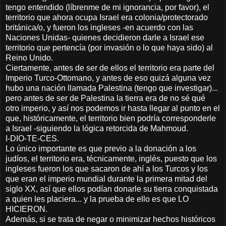
tengo entendido (líbrenme de mi ignorancia, por favor), el
territorio que ahora ocupa Israel era colonia/protectorado
británica/o, y fueron los ingleses -en acuerdo con las
Naciones Unidas- quienes decidieron darle a Israel ese
territorio que pertencía (por invasión o lo que haya sido) al
Reino Unido.
Ciertamente, antes de ser de ellos el territorio era parte del
Imperio Turco-Ottomano, y antes de eso quizá alguna vez
hubo una nación llamada Palestina (tengo que investigar)...
pero antes de ser de Palestina la tierra era de no sé qué
otro imperio, y así nos podemos ir hasta llegar al punto en el
que, históricamente, el territorio bien podría corresponderle
a Israel -siguiendo la lógica retorcida de Mahmoud.
I-DIO-TE-CES.
Lo único importante es que previo a la donación a los
judíos, el territorio era, técnicamente, inglés, puesto que los
ingleses fueron los que sacaron de ahí a los Turcos y los
que eran el imperio mundial durante la primera mitad del
siglo XX, así que ellos podían donarle su tierra conquistada
a quien les placiera... y la prueba de ello es que LO
HICIERON.
Además, si se trata de negar o minimizar hechos históricos