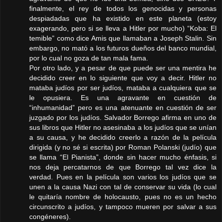
finalmente, el rey de todos los genocidas y personas
despiadadas que ha existido en este planeta (estoy
exagerando, pero si se lleva a Hitler por mucho) “Koba: El
temible” como dice Amis que llamaban a Joseph Stalin. Sin
embargo, no mató a los futuros dueños del banco mundial,
por lo cual no goza de tan mala fama.
Por otro lado, y a pesar de que puede ser una mentira he
decidido creer en lo siguiente que voy a decir. Hitler no
mataba judíos por ser judíos, mataba a cualquiera que se
le opusiera. Es una agravante en cuestión de
“inhumanidad” pero es una atenuante en cuestión de ser
juzgado por los judíos. Salvador Borrego afirma en uno de
sus libros que Hitler no asesinaba a los judíos que se unían
a su causa, y he decidido creerlo a razón de la película
dirigida (y no sé si escrita) por Roman Polanski (judío) que
se llama “El Pianista”, donde sin hacer mucho énfasis, si
nos deja percatarnos de que Borrego tal vez dice la
verdad. Pues en la película son varios los judíos que se
unen a la causa Nazi con tal de conservar su vida (lo cual
le quitaría nombre de holocausto, pues no es un hecho
circunscrito a judíos, y tampoco mueren por salvar a sus
congéneres).