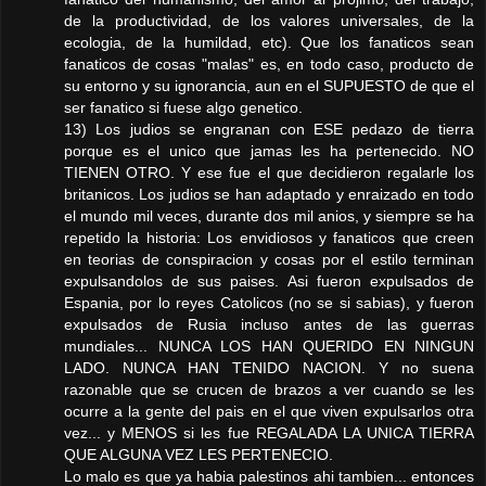
de la productividad, de los valores universales, de la
ecologia, de la humildad, etc). Que los fanaticos sean
fanaticos de cosas "malas" es, en todo caso, producto de
su entorno y su ignorancia, aun en el SUPUESTO de que el
ser fanatico si fuese algo genetico.
13) Los judios se engranan con ESE pedazo de tierra
porque es el unico que jamas les ha pertenecido. NO
TIENEN OTRO. Y ese fue el que decidieron regalarle los
britanicos. Los judios se han adaptado y enraizado en todo
el mundo mil veces, durante dos mil anios, y siempre se ha
repetido la historia: Los envidiosos y fanaticos que creen
en teorias de conspiracion y cosas por el estilo terminan
expulsandolos de sus paises. Asi fueron expulsados de
Espania, por lo reyes Catolicos (no se si sabias), y fueron
expulsados de Rusia incluso antes de las guerras
mundiales... NUNCA LOS HAN QUERIDO EN NINGUN
LADO. NUNCA HAN TENIDO NACION. Y no suena
razonable que se crucen de brazos a ver cuando se les
ocurre a la gente del pais en el que viven expulsarlos otra
vez... y MENOS si les fue REGALADA LA UNICA TIERRA
QUE ALGUNA VEZ LES PERTENECIO.
Lo malo es que ya habia palestinos ahi tambien... entonces