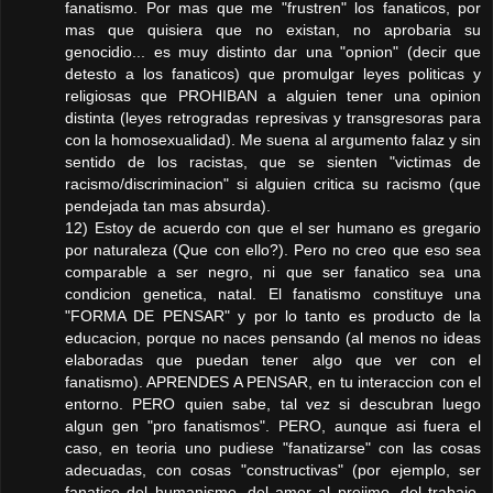
fanatismo. Por mas que me "frustren" los fanaticos, por
mas que quisiera que no existan, no aprobaria su
genocidio... es muy distinto dar una "opnion" (decir que
detesto a los fanaticos) que promulgar leyes politicas y
religiosas que PROHIBAN a alguien tener una opinion
distinta (leyes retrogradas represivas y transgresoras para
con la homosexualidad). Me suena al argumento falaz y sin
sentido de los racistas, que se sienten "victimas de
racismo/discriminacion" si alguien critica su racismo (que
pendejada tan mas absurda).
12) Estoy de acuerdo con que el ser humano es gregario
por naturaleza (Que con ello?). Pero no creo que eso sea
comparable a ser negro, ni que ser fanatico sea una
condicion genetica, natal. El fanatismo constituye una
"FORMA DE PENSAR" y por lo tanto es producto de la
educacion, porque no naces pensando (al menos no ideas
elaboradas que puedan tener algo que ver con el
fanatismo). APRENDES A PENSAR, en tu interaccion con el
entorno. PERO quien sabe, tal vez si descubran luego
algun gen "pro fanatismos". PERO, aunque asi fuera el
caso, en teoria uno pudiese "fanatizarse" con las cosas
adecuadas, con cosas "constructivas" (por ejemplo, ser
fanatico del humanismo, del amor al projimo, del trabajo,