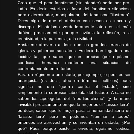
Creo que el peor fanatismo (sin ofender) sería ser pro-
judío. Es decir, estarías a favor del fanatismo silencioso
pero exterminador, manipulador, del fanatismo “ilustrado”.
Dices algo de que el ateísmo con sesos es inocuo y
discrepo. El ateísmo verdaderamente ateo es el más
dañino, precisamente por que invita a la reflexión, a la
creatividad, a la paciencia, a la civilidad.
Hasta me atrevería a decir que los grandes jerarcas de
iglesias y gobiernos son ateos. Es decir, han llegado a una
lucidez tal, que saben que es preciso (por egoísmo,
condición humana) mantener una situación de
confrontamiento entre todos.
Para un régimen o un estado, por ejemplo, lo peor es ser
anarquista (es decir, ateo en términos políticos) pues
significa no una “guerra contra el Estado”, sino
simplemente la supresión absoluta del Estado. A caso no
saben los apologetas del “neo-liberalismo” (y la mano
invisible) precisamente en que lo mejor es el “laissez faire”,
es decir, saben que lo mejor para la humanidad sería un
“laissez faire” pero no podemos “iluminar a todos”,
entonces se aprovechan y se inventan un estado; ¿Por
qué? Pues porque existe la envidia, egoísmo, codicia,