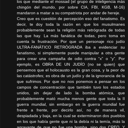
los que mediante el mossad (el grupo de inteligencia más
chingón del mundo, por sobre CIA, FBI, KGB, M-16)
mandaron a matar a su compatriota por andar de hereje.
Creo que es cuestión de percepción eso del fanatismo. Es
decir, te doy toda la razón en que los musulmanes
probablemente sean la religión más retrógrada de todas
las que hay. La más fanática de todas, pero toma en
cuenta la frustración. Por que un personaje rico judío
ULTRA-FANÁTICO RETRÓGRADA iba a evidenciar su
fanatismo, si simplemente puede manipular a otra gente
para crear una campaña de odio contra “x” o “y”. Por
ejemplo, es OBRA DE UN JUDÍO (no se quien) que
pensemos que el holocausto es la gran cosa, y la peor de
las catástrofes; es obra de un judío y de la ignorancia de la
que sufrimos. Por que no nos ponemos a pensar en los
campos de concentración que también tuvo los estados
unidos, sin dejar de lado la bomba atómica, que
probablemente mató mucha menos gente que toda la II
guerra mundial, sin embargo en la guerra mundial fue
frente a frente, por decirlo así, no de manera vil,
despiadada y baja, en la cual se exterminaron dos pueblos
en los que había gente que ni la debía ni la temía, más la
agravante de que no fue una bomba, sino dos CREO. Y