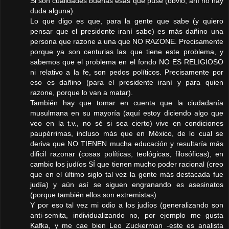
Si son cualidades buenas esas que puse (obvio, ahí no hay
duda alguna).
Lo que digo es que, para la gente que sabe (y quiero
pensar que el presidente iraní sabe) es más dañino una
persona que razone a una que NO RAZONE. Precisamente
porque ya son centurias las que tiene este problema, y
sabemos que el problema en el fondo NO ES RELIGIOSO
ni relativo a la fe, son pedos políticos. Precisamente por
eso es dañino (para el presidente iraní y para quien
razone, porque lo van a matar).
También hay que tomar en cuenta que la ciudadanía
musulmana en su mayoría (aquí estoy diciendo algo que
veo en la t.v., no sé si sea cierto) vive en condiciones
paupérrimas, incluso más que en México, de lo cual se
deriva que NO TIENEN mucha educación y resultaría más
dificil razonar (cosas políticas, teológicas, filosóficas), en
cambio los judíos SÍ que tienen mucho poder racional (creo
que en el último siglo tal vez la gente más destacada fue
judía) y aún así se siguen engranando es asesinatos
(porque también ellos son extremistas)
Y por eso tal vez mi odio a los judíos (generalizando son
anti-semita, individualizando no, por ejemplo me gusta
Kafka, y me cae bien Leo Zuckerman -este es analista