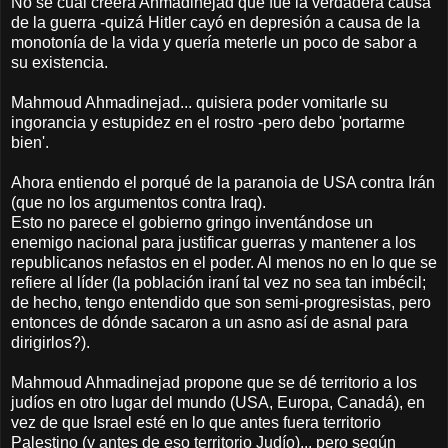
No sé cuál creerá Ahmadinejad que fue la verdadera causa
de la guerra -quizá Hitler cayó en depresión a causa de la
monotonía de la vida y quería meterle un poco de sabor a
su existencia.
Mahmoud Ahmadinejad... quisiera poder vomitarle su
ingorancia y estupidez en el rostro -pero debo 'portarme
bien'.
Ahora entiendo el porqué de la paranoia de USA contra Irán
(que no los argumentos contra Iraq).
Esto no parece el gobierno gringo inventándose un
enemigo nacional para justificar guerras y mantener a los
republicanos nefastos en el poder. Al menos no en lo que se
refiere al líder (la población iraní tal vez no sea tan imbécil;
de hecho, tengo entendido que son semi-progresistas, pero
entonces de dónde sacaron a un asno así de asnal para
dirigirlos?).
Mahmoud Ahmadinejad propone que se dé territorio a los
judíos en otro lugar del mundo (USA, Europa, Canadá), en
vez de que Israel esté en lo que antes fuera territorio
Palestino (y antes de eso territorio Judío)... pero según