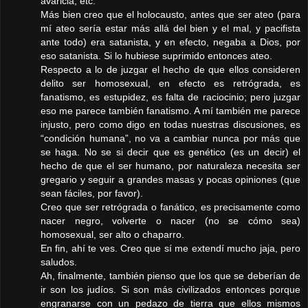
avaricia, etc.
Más bien creo que el holocausto, antes que ser ateo (para
mí ateo sería estar más allá del bien y el mal, y pacifista
ante todo) era satanista, y en efecto, negaba a Dios, por
eso satanista. Si lo hubiese suprimido entonces ateo.
Respecto a lo de juzgar el hecho de que ellos consideren
delito ser homosexual, en efecto es retrógrada, es
fanatismo, es estupidez, es falta de raciocinio; pero juzgar
eso me parece también fanatismo. A mí también me parece
injusto, pero como digo en todas nuestras discusiones, es
“condición humana”, no va a cambiar nunca por más que
se haga. No se si decir que es genético (es un decir) el
hecho de que el ser humano, por naturaleza necesita ser
gregario y seguir a grandes masas y pocas opiniones (que
sean fáciles, por favor).
Creo que ser retrógrada o fanático, es precisamente como
nacer negro, volverte o nacer (no se cómo sea)
homosexual, ser alto o chaparro.
En fin, ahí te ves. Creo que sí me extendí mucho jaja, pero
saludos.
Ah, finalmente, también pienso que los que se deberían de
ir son los judíos. Si son más civilizados entonces porque
engranarse con un pedazo de tierra que ellos mismos