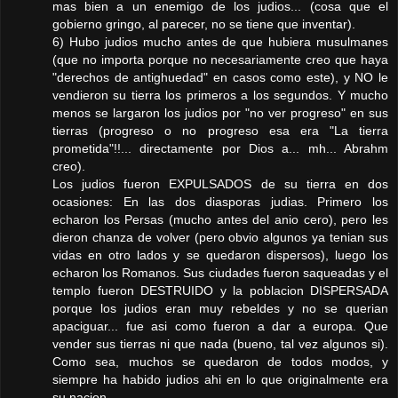
mas bien a un enemigo de los judios... (cosa que el
gobierno gringo, al parecer, no se tiene que inventar).
6) Hubo judios mucho antes de que hubiera musulmanes
(que no importa porque no necesariamente creo que haya
"derechos de antighuedad" en casos como este), y NO le
vendieron su tierra los primeros a los segundos. Y mucho
menos se largaron los judios por "no ver progreso" en sus
tierras (progreso o no progreso esa era "La tierra
prometida"!!... directamente por Dios a... mh... Abrahm
creo).
Los judios fueron EXPULSADOS de su tierra en dos
ocasiones: En las dos diasporas judias. Primero los
echaron los Persas (mucho antes del anio cero), pero les
dieron chanza de volver (pero obvio algunos ya tenian sus
vidas en otro lados y se quedaron dispersos), luego los
echaron los Romanos. Sus ciudades fueron saqueadas y el
templo fueron DESTRUIDO y la poblacion DISPERSADA
porque los judios eran muy rebeldes y no se querian
apaciguar... fue asi como fueron a dar a europa. Que
vender sus tierras ni que nada (bueno, tal vez algunos si).
Como sea, muchos se quedaron de todos modos, y
siempre ha habido judios ahi en lo que originalmente era
su nacion.