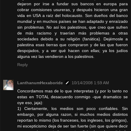
dejaron por irse a fundar sus bancos en europa para
cobrar comisiones usureras, y después hicieron una gran
vida en USA a raíz del holocausto. Son dueños del banco
mundial y en muchos países se han adaptado y enraízado
sin problemas. No así los palestinos, que creo que sufren
de más racismo y traerían más problemas a otras
sociedades debido a su religión (fanática). Dejémosle a
palestina esas tierras que compraron y de las que fueron
despojados, y a ver qué hacen con ellas; ya los judíos
alguna vez las vendieron a los palestinos.
Reply
LanthanumHexaboride
10/14/2008 1:59 AM
Concordamos mas de lo que interpretas (y por lo tanto no
estas en TOTAL desacuerdo conmigo -que dramatico se
oye eso, jaja):
1) Ciertamente, los medios son poco confiables. Sin
embargo, por alguna razon, si muchos medios distintos
reportan lo mismo (los franceses, los ingleses, los gringos),
mi escepticismo deja de ser tan fuerte (sin que quiere decir