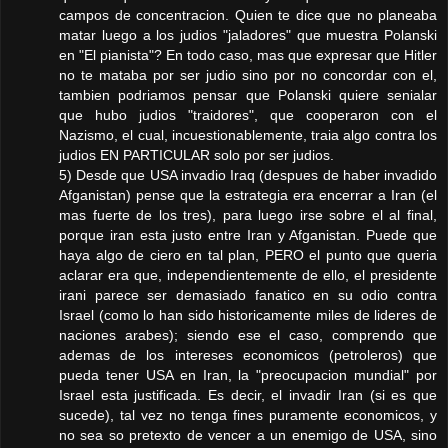
campos de concentracion. Quien te dice que no planeaba
matar luego a los judios "jaladores" que muestra Polanski
en "El pianista"? En todo caso, mas que expresar que Hitler
no te mataba por ser judio sino por no concordar con el,
tambien podriamos pensar que Polanski quiere senialar
que hubo judios "traidores", que cooperaron con el
Nazismo, el cual, incuestionablemente, traia algo contra los
judios EN PARTICULAR solo por ser judios.
5) Desde que USA invadio Iraq (despues de haber invadido
Afganistan) pense que la estrategia era encerrar a Iran (el
mas fuerte de los tres), para luego irse sobre el al final,
porque iran esta justo entre Iran y Afganistan. Puede que
haya algo de ciero en tal plan, PERO el punto que queria
aclarar era que, independientemente de ello, el presidente
irani parece ser demasiado fanatico en su odio contra
Israel (como lo han sido historicamente miles de lideres de
naciones arabes); siendo ese el caso, comprendo que
ademas de los intereses economicos (petroleros) que
pueda tener USA en Iran, la "preocupacion mundial" por
Israel esta justificada. Es decir, el invadir Iran (si es que
sucede), tal vez no tenga fines puramente economicos, y
no sea so pretexto de vencer a un enemigo de USA, sino