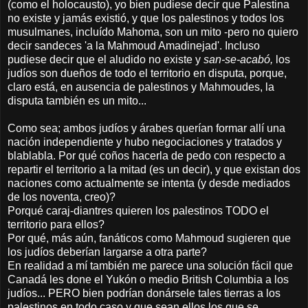
(como el holocausto), yo bien pudiese decir que Palestina
no existe y jamás existió, y que los palestinos y todos los
musulmanes, incluído Mahoma, son un mito -pero no quiero
decir sandeces 'a la Mahmoud Amadinejad'. Incluso
pudiese decir que el aludido no existe y
san-se-acabó,
los
judíos son dueños de todo el territorio en disputa, porque,
claro está, en ausencia de palestinos y Mahmoudes, la
disputa también es un mito...
Como sea; ambos judíos y árabes querían formar allí una
nación independiente y hubo negociaciones y tratados y
blablabla. Por qué coños hacerla de pedo con respecto a
repartir el territorio a la mitad (es un decir), y que existan dos
naciones como actualmente se intenta (y desde mediados
de los noventa, creo)?
Porqué caraj-diantres quieren los palestinos TODO el
territorio para ellos?
Por qué, más aún, fanáticos como Mahmoud sugieren que
los judíos deberían largarse a otra parte?
En realidad a mí también me parece una solución fácil que
Canadá les done el Yukón o medio British Columbia a los
judíos... PERO bien podrían donársele tales tierras a los
palestinos en todo caso y que sean ellos los que se