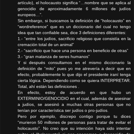
artículo), el holocausto significa “…nombre que se aplica al
genocidio de aproximadamente 6 millones de judíos
europeos…”.
Sin embargo, si buscamos la definición de “holocausto” en
“wordreference” que es un diccionario del cual no tengo
idea que tan confiable sea, dice 3 definiciones diferentes:
1.- “entre los judíos, sacrificio religioso que consistía en la
cremación total de un animal”
2.- “sacrificio que hace una persona en beneficio de otras”
3.- “gran matanza de seres humanos”
Y si después consultamos en el mismo diccionario la
definición de “mito” pues yo me atrevería a decir que en
efecto, probablemente lo que dijo el presidente iraní tenga
cierta lógica. Dependiendo como se quiera INTERPRETAR.
Total, ahí están las definiciones .
En efecto, estoy de acuerdo en que hubo un
EXTERMINIO/GENOCIDIO en el cual, además de asesinar
a judíos, se asesinó a muchas otras personas que no
tenían por característica ser judíos o pro-judíos.
Pero por ejemplo, discrepo contigo porque tu dices
“murieron 50 millones de personas para tratar de evitar el
holocausto”. No creo que su intención haya sido intentar