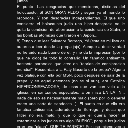
juntos...
El punto: Las desgracias que mencionas, distintas del
holocausto, SI SON GRAN PEDO y segun yo el mundo lo
reconoce. Y son desgracias independientes. El que uno
considere el holocausto judio una hiper-desgracia no le
quita la condicion de aberracion a la existencia de Stalin, o
las bombas atomicas que tiraron en Japon...
8) Tengo que leer Salvador Borrego, YA (esta en mi lista de
autores a leer desde la prepa jaja). Aunque a decir verdad
no he oido nada bueno de el, y me da la impresion (por lo
que he oido) de todo lo contrario: Un fanatico antisemita
bastante paranoico que cree en "teorias de consipracion
mundial". Recuerdas a la Paty Basurto de la prepa? Alguna
vez platique con ella por MSN, poco despues de salir de la
prepa, y en aquel entonces (no se si aun), era Catolica
HIPERCONSEVADORA, de esas que van con velo a la
iglesia, en santuarios especiales, a oir misa EN LATIN...
nada de eso es necesariamente malo (pero por lo general
creen una sarta de sandeces...). El punto es que ella era
fanatica antisemita, adoradora de Borrego, y decia que
Hitler no era malo, y que lo que el queria hacer al
exterminar a los judios era algo "BUENO", porque los judios
eran una "plaga". QUE TE PARECE? Por eso mismo veo a