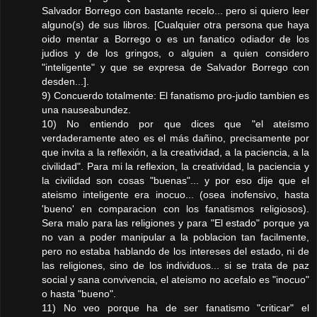
Salvador Borrego con bastante recelo... pero si quiero leer
alguno(s) de sus libros. [Cualquier otra persona que haya
oido mentar a Borrego o es un fanatico odiador de los
judios y de los gringos, o alguien a quien considero
"inteligente" y que se expresa de Salvador Borrego con
desden...].
9) Concuerdo totalmente: El fanatismo pro-judio tambien es
una nauseabundez.
10) No entiendo por que dices que "el ateísmo
verdaderamente ateo es el más dañino, precisamente por
que invita a la reflexión, a la creatividad, a la paciencia, a la
civilidad". Para mi la reflexion, la creatividad, la paciencia y
la civilidad son cosas "buenas"... y por eso dije que el
ateismo inteligente era inocuo... (osea inofensivo, hasta
'bueno' en comparacion con los fanatismos religiosos).
Sera malo para las religiones y para "El estado" porque ya
no van a poder manipular a la poblacion tan facilmente,
pero no estaba hablando de los intereses del estado, ni de
las religiones, sino de los individuos... si se trata de paz
social y sana convivencia, el ateismo no acefalo es "inocuo"
o hasta "bueno".
11) No veo porque ha de ser fanatismo "criticar" el