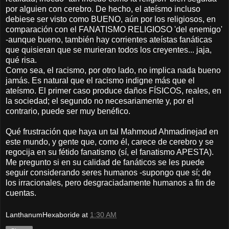
por alguien con cerebro. De hecho, el ateísmo incluso
debiese ser visto como BUENO, aún por los religiosos, en
comparación con el FANATISMO RELIGIOSO 'del enemigo'
-aunque bueno, también hay corrientes ateístas fanáticas
que quisieran que se murieran todos los creyentes... jaja,
qué risa.
Como sea, el racismo, por otro lado, no implica nada bueno
jamás. Es natural que el racismo indigne más que el
ateísmo. El primer caso produce daños FÍSICOS, reales, en
la sociedad; el segundo no necesariamente y, por el
contrario, puede ser muy benéfico.
Qué frustración que haya un tal Mahmoud Ahmadinejad en
este mundo, y gente que, como él, carece de cerebro y se
regocija en su fétido fanatismo (sí, el fanatismo APESTA).
Me pregunto si en su calidad de fanáticos se les puede
seguir considerando seres humanos -supongo que sí; de
los irracionales, pero desgraciadamente humanos a fin de
cuentas.
LanthanumHexaboride
at
1:30 AM