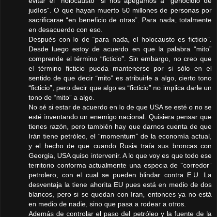
evitar el “holocausto” si nos apegamos a “genocidio de
judíos”. O que hayan muerto 50 millones de personas por
sacrificarse “en beneficio de otras”. Para nada, totalmente
en desacuerdo con eso.
Después con lo de “para nada, el holocausto es ficticio”.
Desde luego estoy de acuerdo en que la palabra “mito”
comprende el término “ficticio”. Sin embargo, no creo que
el término ficticio pueda mantenerse por si sólo en el
sentido de que decir “mito” es atribuirle a algo, cierto tono
“ficticio”, pero decir que algo es “ficticio” no implica darle un
tono de “mito” a algo.
No sé si estar de acuerdo en lo de que USA se esté o no se
esté inventando un enemigo nacional. Quisiera pensar que
tienes razón, pero también hay que darnos cuenta de que
Irán tiene petróleo, el “momentum” de la economía actual,
y el hecho de que cuando Rusia traía sus broncas con
Georgia, USA quiso intervenir. A lo que voy es que todo ese
territorio conforma actualmente una especia de “corredor”
petrolero, con el cual se pueden blindar contra E.U. La
desventaja la tiene ahorita EU pues está en medio de dos
blancos, pero si se quedan con Iran, entonces ya no está
en medio de nadie, sino que pasa a rodear a otros.
Además de controlar el paso del petróleo y la fuente de la