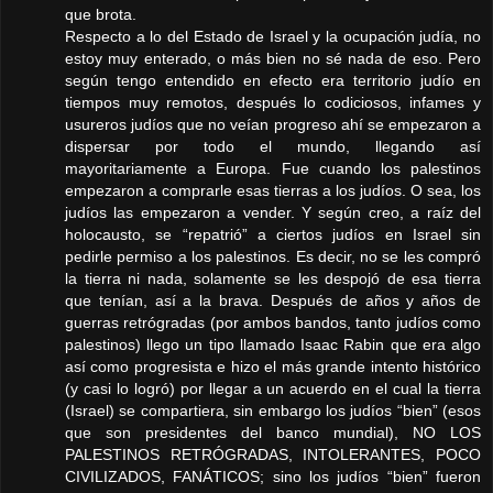
que brota.
Respecto a lo del Estado de Israel y la ocupación judía, no
estoy muy enterado, o más bien no sé nada de eso. Pero
según tengo entendido en efecto era territorio judío en
tiempos muy remotos, después lo codiciosos, infames y
usureros judíos que no veían progreso ahí se empezaron a
dispersar por todo el mundo, llegando así
mayoritariamente a Europa. Fue cuando los palestinos
empezaron a comprarle esas tierras a los judíos. O sea, los
judíos las empezaron a vender. Y según creo, a raíz del
holocausto, se “repatrió” a ciertos judíos en Israel sin
pedirle permiso a los palestinos. Es decir, no se les compró
la tierra ni nada, solamente se les despojó de esa tierra
que tenían, así a la brava. Después de años y años de
guerras retrógradas (por ambos bandos, tanto judíos como
palestinos) llego un tipo llamado Isaac Rabin que era algo
así como progresista e hizo el más grande intento histórico
(y casi lo logró) por llegar a un acuerdo en el cual la tierra
(Israel) se compartiera, sin embargo los judíos “bien” (esos
que son presidentes del banco mundial), NO LOS
PALESTINOS RETRÓGRADAS, INTOLERANTES, POCO
CIVILIZADOS, FANÁTICOS; sino los judíos “bien” fueron