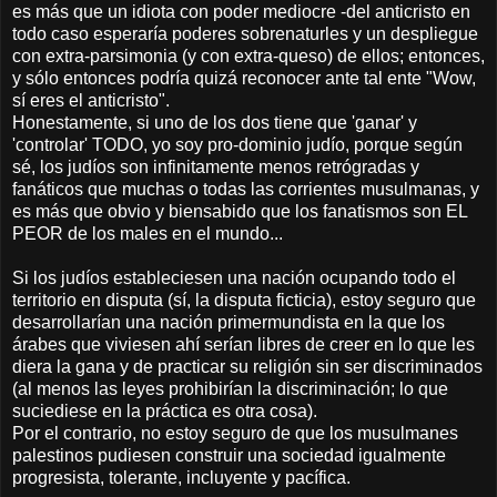
es más que un idiota con poder mediocre -del anticristo en
todo caso esperaría poderes sobrenaturles y un despliegue
con extra-parsimonia (y con extra-queso) de ellos; entonces,
y sólo entonces podría quizá reconocer ante tal ente "Wow,
sí eres el anticristo".
Honestamente, si uno de los dos tiene que 'ganar' y
'controlar' TODO, yo soy pro-dominio judío, porque según
sé, los judíos son infinitamente menos retrógradas y
fanáticos que muchas o todas las corrientes musulmanas, y
es más que obvio y biensabido que los fanatismos son EL
PEOR de los males en el mundo...
Si los judíos estableciesen una nación ocupando todo el
territorio en disputa (sí, la disputa ficticia), estoy seguro que
desarrollarían una nación primermundista en la que los
árabes que viviesen ahí serían libres de creer en lo que les
diera la gana y de practicar su religión sin ser discriminados
(al menos las leyes prohibirían la discriminación; lo que
suciediese en la práctica es otra cosa).
Por el contrario, no estoy seguro de que los musulmanes
palestinos pudiesen construir una sociedad igualmente
progresista, tolerante, incluyente y pacífica.