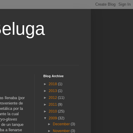
Beluga
Blog Archive
►
2018
(1)
►
2013
(1)
s llenaba (por
►
2012
(11)
proveniente de
►
2011
(9)
tálica por la
►
2010
(25)
ante la cual
▼
2009
(32)
ryo-gloves
►
December
(3)
 de un tanque
ba a llenarse
►
November
(3)