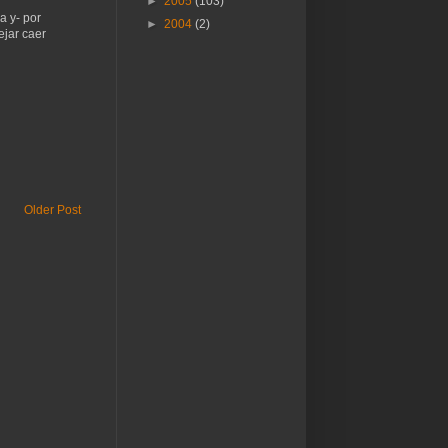
►
2005
(103)
a y- por
►
2004
(2)
ejar caer
Older Post