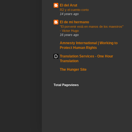
El del Arut
R2 y el cuento corto
14 years ago
El de mi hermano
"El porvenir está en manos de los maestros"
- Victor Hugo
16 years ago
Amnesty International | Working to
Protect Human Rights
Translation Services - One Hour
Translation
The Hunger Site
Total Pageviews