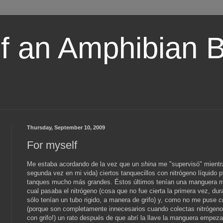
of an Amphibian 
Thursday, September 10, 2009
For myself
Me estaba acordando de la vez que un
shina
me "supervisó" mientra
segunda vez en mi vida) ciertos tanquecillos con nitrógeno líquido 
tanques mucho más grandes. Éstos últimos tenían una manguera me
cual pasaba el nitrógeno (cosa que no fue cierta la primera vez, dur
sólo tenían un tubo rigido, a manera de grifo) y, como no me puse
c
(porque son completamente innecesarios cuando colectas nitrógeno
con grifo!) un rato después de que abrí la llave la manguera empeza