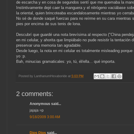
de escarcha y en cosa de segundos sentí que me quemaba la man
Instintivamente dejé caer la manguera y el nitrógeno vaciábase sobr
la oriental, quien brincoteaba escandalosamente mientras yo cerrab
No sé de donde saqué fuerzas para no reírme en su cara mientras s
pies por encima de sus tenis de lona.
Descubrí que guardé una nota brevísima al respecto ("China pendeja
en mi celular, y ahorita que limpiábalo no pude resistir la tentación 
preservar una memoria tan agradable.
Desde luego, la nota en mi celular es totalmente misleading porque 
yo :p.
Bah, minucias gramaticales: yo, tú, él/ella... qué importa.
Posted by
LanthanumHexaboride
at
5:03 PM
2 comments:
Anonymous said...
jajaja =p
9/18/2009 3:00 AM
Dios Dios
said...