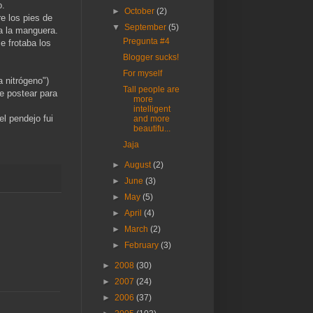
o.
►
October
(2)
e los pies de
▼
September
(5)
a la manguera.
Pregunta #4
e frotaba los
Blogger sucks!
For myself
 nitrógeno")
Tall people are
de postear para
more
intelligent
el pendejo fui
and more
beautifu...
Jaja
►
August
(2)
►
June
(3)
►
May
(5)
►
April
(4)
►
March
(2)
►
February
(3)
►
2008
(30)
►
2007
(24)
►
2006
(37)