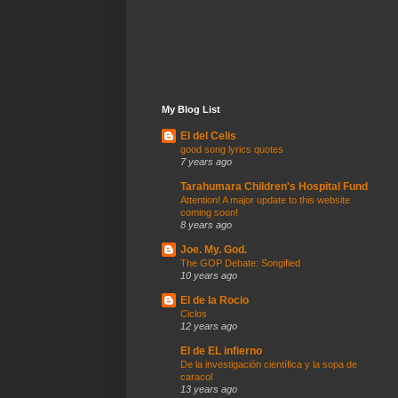
My Blog List
El del Celis
good song lyrics quotes
7 years ago
Tarahumara Children's Hospital Fund
Attention! A major update to this website
coming soon!
8 years ago
Joe. My. God.
The GOP Debate: Songified
10 years ago
El de la Rocio
Ciclos
12 years ago
El de EL infierno
De la investigación científica y la sopa de
caracol
13 years ago