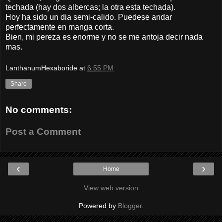
techada (hay dos albercas; la otra esta techada).
Hoy ha sido un dia semi-calido. Puedese andar
perfectamente en manga corta.
Bien, mi pereza es enorme y no se me antoja decir nada
mas.
LanthanumHexaboride
at
6:55 PM
Share
No comments:
Post a Comment
‹
›
Home
View web version
Powered by
Blogger
.