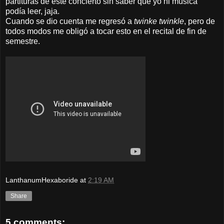
partituras de este concierto sin saber que yo ni música
podía leer, jaja.
Cuando se dio cuenta me regresó a
twinke twinkle
, pero de
todos modos me obligó a tocar esto en el recital de fin de
semestre.
LanthanumHexaboride
at
2:19 AM
Share
5 comments: