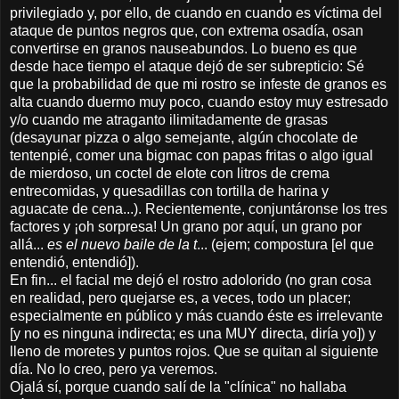
privilegiado y, por ello, de cuando en cuando es víctima del
ataque de puntos negros que, con extrema osadía, osan
convertirse en granos nauseabundos. Lo bueno es que
desde hace tiempo el ataque dejó de ser subrepticio: Sé
que la probabilidad de que mi rostro se infeste de granos es
alta cuando duermo muy poco, cuando estoy muy estresado
y/o cuando me atraganto ilimitadamente de grasas
(desayunar pizza o algo semejante, algún chocolate de
tentenpié, comer una bigmac con papas fritas o algo igual
de mierdoso, un coctel de elote con litros de crema
entrecomidas, y quesadillas con tortilla de harina y
aguacate de cena...). Recientemente, conjuntáronse los tres
factores y ¡oh sorpresa! Un grano por aquí, un grano por
allá...
es
el nuevo baile de la t
... (ejem; compostura [el que
entendió, entendió]).
En fin... el facial me dejó el rostro adolorido (no gran cosa
en realidad, pero quejarse es, a veces, todo un placer;
especialmente en público y más cuando éste es irrelevante
[y no es ninguna indirecta; es una MUY directa, diría yo]) y
lleno de moretes y puntos rojos. Que se quitan al siguiente
día. No lo creo, pero ya veremos.
Ojalá sí, porque cuando salí de la "clínica" no hallaba