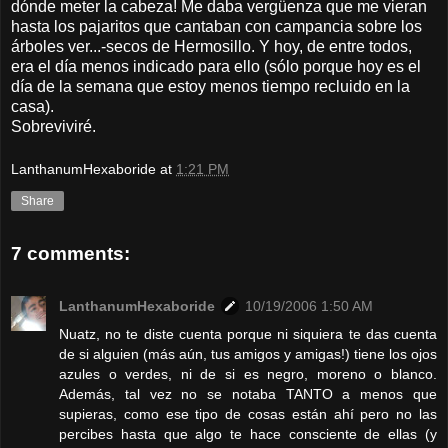
dónde meter la cabeza! Me daba vergüenza que me vieran
hasta los pajaritos que cantaban con campancia sobre los
árboles ver...-secos de Hermosillo. Y hoy, de entre todos,
era el día menos indicado para ello (sólo porque hoy es el
día de la semana que estoy menos tiempo recluido en la
casa).
Sobreviviré.
LanthanumHexaboride
at
1:21 PM
Share
7 comments:
LanthanumHexaboride
10/19/2006 1:50 AM
Nuatz, no te diste cuenta porque ni siquiera te das cuenta
de si alguien (más aún, tus amigos y amigas!) tiene los ojos
azules o verdes, ni de si es negro, moreno o blanco.
Además, tal vez no se notaba TANTO a menos que
supieras, como ese tipo de cosas están ahí pero no las
percibes hasta que algo te hace consciente de ellas (y