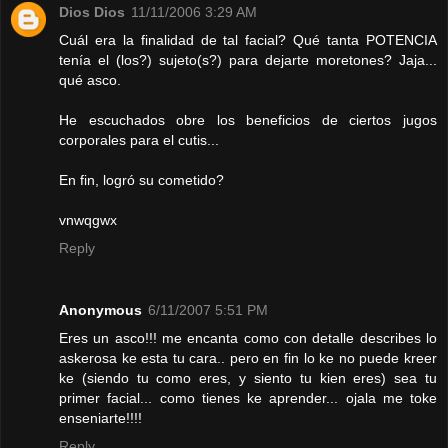
Dios Dios
11/11/2006 3:29 AM
Cuál era la finalidad de tal facial? Qué tanta POTENCIA
tenía el (los?) sujeto(s?) para dejarte moretones? Jaja...
qué asco.
He escuchados obre los beneficios de ciertos jugos
corporales para el cutis...
En fin, logró su cometido?
vnwqgwx
Reply
Anonymous
6/11/2007 5:51 PM
Eres un asco!!! me encanta como con detalle describes lo
askerosa ke esta tu cara.. pero en fin lo ke no puede kreer
ke (siendo tu como eres, y siento tu kien eres) sea tu
primer facial... como tienes ke aprender... ojala me toke
enseniarte!!!!
Reply